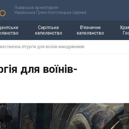
Львівська архиєпархія
Українська Греко-Католицька Церква
дентське
Сирітське
В’язничне
Хра
еланство
капеланство
капеланство
Го
жeствeнна літургія для воїнів-мандрівників
гія для воїнів-