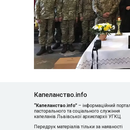
Капеланство.info
“Капеланство.info”
– інформаційний порта
пасторального та соціального служіння
капеланів Львівської архиєпархії УГКЦ.
Передрук матеріалів тільки за наявності