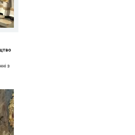
ицтво
ні з