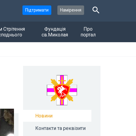
Підтримати
Намірення
м Стрітення
Фундація
Про
споднього
св.Миколая
портал
Новини
Контакти та реквізити