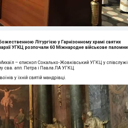
и Божественною Літургією у Гарнізонному храмі святих
єпархії УГКЦ розпочали 60 Міжнародне військове паломн
Михаїл – єпископ Сокалько-Жовківський УГКЦ у співслужін
 свв. апп. Пeтра і Павла ЛА УГКЦ.
їнів у їхній святій мандрівці.