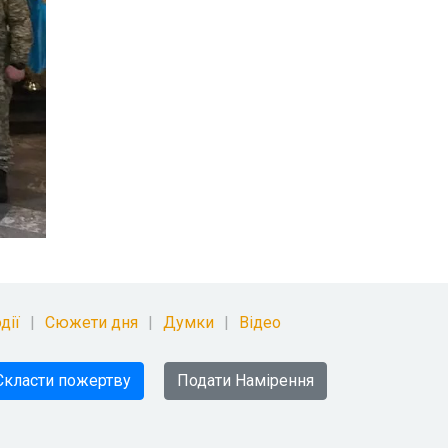
дії
Сюжети дня
Думки
Відео
Скласти пожертву
Подати Намірення