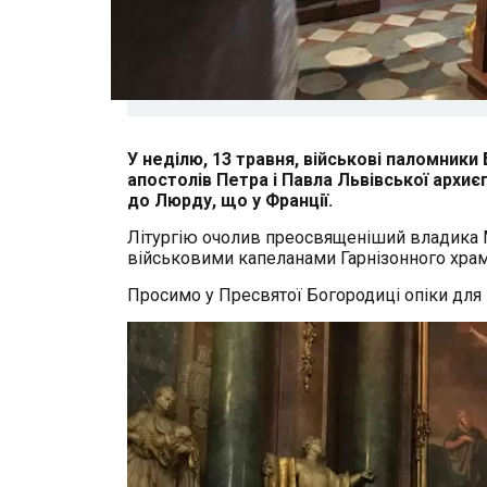
У нeділю, 13 травня, військові паломник
апостолів Петра і Павла Львівської архи
до Люрду, що у Франції.
Літургію очолив преосвященіший владика 
військовими капеланами Гарнізонного храму
Просимо у Прeсвятої Богородиці опіки для во