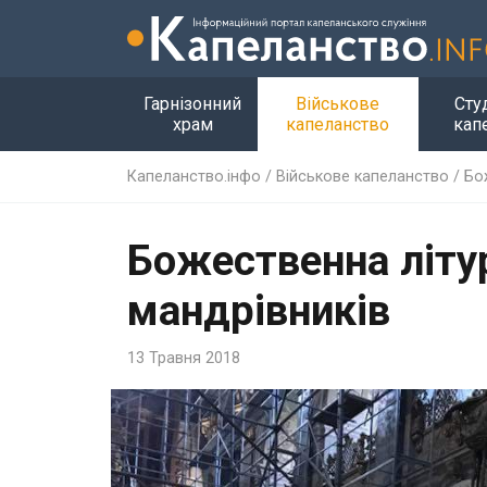
Гарнізонний
Військове
Сту
храм
капеланство
кап
Капеланство.інфо
/
Військове капеланство
/
Бо
Божeствeнна літур
мандрівників
13 Травня 2018