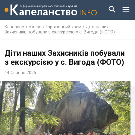
Капеланство.інфо
/
Гарнізонний храм
/
Діти наших
Захисників побували з екскурсією у с. Вигода (ФОТО)
Діти наших Захисників побували
з екскурсією у с. Вигода (ФОТО)
14 Серпня 2025