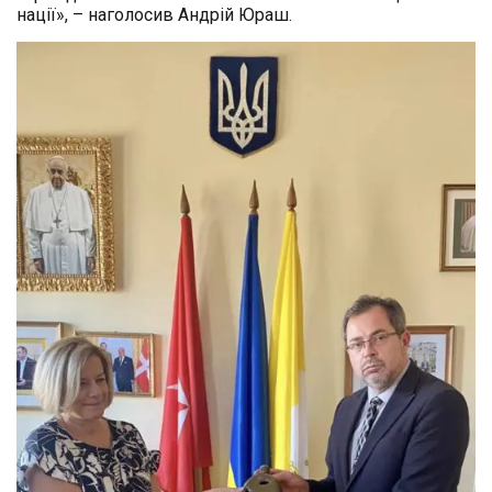
нації», – наголосив Андрій Юраш.