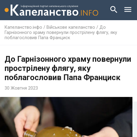
Капеланство.інфо
/
Військове капеланство
/
До
Гарнізонного храму повернули прострілену флягу, яку
поблагословив Папа Франциск
До Гарнізонного храму повернули
прострілену флягу, яку
поблагословив Папа Франциск
30 Жовтня 2023