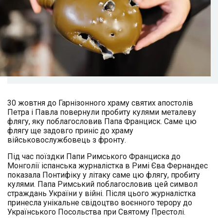
30 жовтня до Гарнізонного храму святих апостолів
Петра і Павла повернули пробиту кулями металеву
флягу, яку поблагословив Папа Франциск. Саме цю
флягу ще задовго приніс до храму
військовослужбовець з фронту.
Під час поїздки Папи Римського Франциска до
Монголії іспанська журналістка в Римі Єва Фернандес
показала Понтифіку у літаку саме цю флягу, пробиту
кулями. Папа Римський поблагословив цей символ
страждань України у війні. Після цього журналістка
принесла унікальне свідоцтво воєнного терору до
Українського Посольства при Святому Престолі.