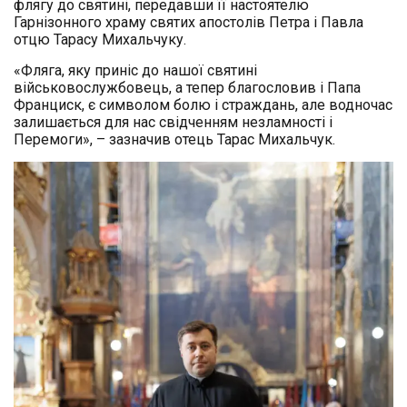
флягу до святині, передавши її настоятелю
Гарнізонного храму святих апостолів Петра і Павла
отцю Тарасу Михальчуку.
«Фляга, яку приніс до нашої святині
військовослужбовець, а тепер благословив і Папа
Франциск, є символом болю і страждань, але водночас
залишається для нас свідченням незламності і
Перемоги», – зазначив отець Тарас Михальчук.