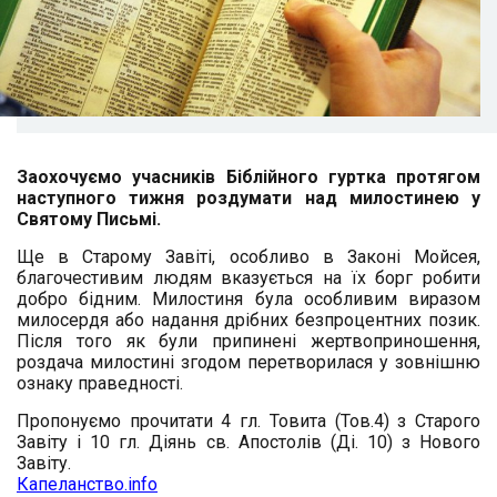
Заохочуємо учасників Біблійного гуртка протягом
наступного тижня роздумати над милостинею у
Святому Письмі.
Ще в Старому Завіті, особливо в Законі Мойсея,
благочестивим людям вказується на їх борг робити
добро бідним. Милостиня була особливим виразом
милосердя або надання дрібних безпроцентних позик.
Після того як були припинені жертвоприношення,
роздача милостині згодом перетворилася у зовнішню
ознаку праведності.
Пропонуємо прочитати 4 гл. Товита (Тов.4) з Старого
Завіту і 10 гл. Діянь св. Апостолів (Ді. 10) з Нового
Завіту.
Капеланство.info