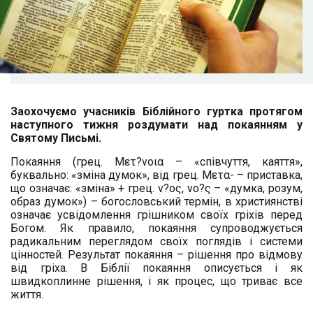
Заохочуємо учасників Біблійного гуртка протягом
наступного тижня роздумати над
покаянням у
Святому Письмі.
Покаяння (грец. Μετ?νοια – «співчуття, каяття»,
буквально: «зміна думок», від грец. Μετα- – приставка,
що означає: «зміна» + грец. ν?ος, νο?ς – «думка, розум,
образ думок») – богословський термін, в християнстві
означає усвідомлення грішником своїх гріхів перед
Богом. Як правило, покаяння супроводжується
радикальним переглядом своїх поглядів і системи
цінностей. Результат покаяння – рішення про відмову
від гріха. В Біблії покаяння описується і як
швидкоплинне рішення, і як процес, що триває все
життя.