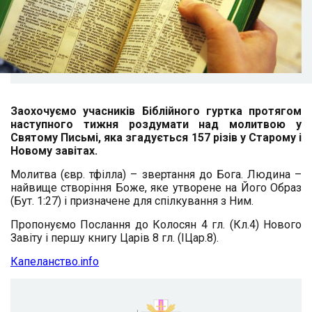
Заохочуємо учасників Біблійного гуртка протягом
наступного тижня роздумати над молитвою у
Святому Письмі, яка згадується 157 різів у Старому і
Новому завітах.
Молитва (євр. тфілла) – звертання до Бога. Людина –
найвище створіння Боже, яке утворене на Його Образ
(Бут. 1:27) і призначене для спілкування з Ним.
Пропонуємо Послання до Колосян 4 гл. (Кл.4) Нового
Завіту і першу книгу Царів 8 гл. (ІЦар.8).
Капеланство.info