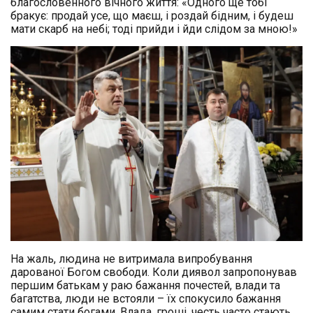
благословенного вічного життя: «Одного ще тобі
бракує: продай усе, що маєш, і роздай бідним, і будеш
мати скарб на небі; тоді прийди і йди слідом за мною!»
На жаль, людина не витримала випробування
дарованої Богом свободи. Коли диявол запропонував
першим батькам у раю бажання почестей, влади та
багатства, люди не встояли – їх спокусило бажання
самим стати богами. Влада, гроші, честь часто стають