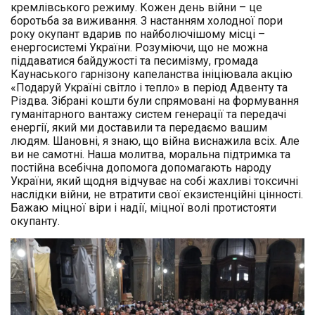
кремлівського режиму. Кожен день війни – це
боротьба за виживання. З настанням холодної пори
року окупант вдарив по найболючішому місці –
енергосистемі України. Розуміючи, що не можна
піддаватися байдужості та песимізму, громада
Каунаського гарнізону капеланства ініціювала акцію
«Подаруй Україні світло і тепло» в період Адвенту та
Різдва. Зібрані кошти були спрямовані на формування
гуманітарного вантажу систем генерації та передачі
енергії, який ми доставили та передаємо вашим
людям. Шановні, я знаю, що війна виснажила всіх. Але
ви не самотні. Наша молитва, моральна підтримка та
постійна всебічна допомога допомагають народу
України, який щодня відчуває на собі жахливі токсичні
наслідки війни, не втратити свої екзистенційні цінності.
Бажаю міцної віри і надії, міцної волі протистояти
окупанту.