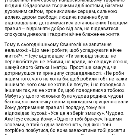
людині. Обдарована творчими здібностями, багатим
духовним світом, проникливим серцем, сильною
волею, даром свободи, людина повинна була
відповідально дотримуватися встановлених Творцем
правил – відрізняти добро від зла, не піддаватися
спокусам диявола і творити вічне блаженне життя.
Тому в сьогоднішньому Євангелії на запитання
вельможі: «Що мені робити, щоб успадкувати вічне
життя?», – Ісус відповідає: «Ти заповіді знаєш: не
перелюбствуй, не вбивай, не кради, не свідкуй ложно,
шануй свого батька і матір». Простіше кажучи, чи
дотримуєшся ти принципу справедливості: «Не роби
іншим того, чого не хотів би, щоб робили тобі, не кажи
іншим те, чого сам не хотів би почути, і не поводься з
іншими так, як не хотів би, щоб поводилися з тобою».
Мабуть у цього чоловіка була чудова родина, чудові
батьки, які змалечку своїм прикладом прищеплювали
йому дотримання правил і порядку, тому він
відповідає Ісусові: «Усе це я зберіг змалку». Чудово.
Але Ісус сказав йому: «Одного тобі бракує». Іншими
словами, в тобі є одна залежність, від якої тобі
потрібно позбутися, бо вона заважатиме тобі досягти