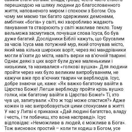
перешкодою на шляху людини до благословенного
життя, наповненого миром і спокоєм з Богом. Ось
чому ми маємо так багато одержимих демонами,
амбітних «богів» у світі, які хворобливо жадають
панування та створюють у світі жахливе пекло. Тому
вельможа засмутився, почувши слова Ісуса, бо був
дуже багатий. Дослідники Біблії кажуть, що Єрусалим
за часів Ісуса мав потужний мур, який оточував місто,
який мав кілька широких воріт, через які мандрівники
могли в’їхати до міста, навіть верхи на в’ючній тварині.
Однак деякі з цих воріт були дуже маленькими і
низькими, та називалися «голкові вушка». Для людини
пройти через них було великим випробуванням, не
кажучи вже про в’ючних тварин чи верблюдів. Ісус,
добре знаючи це, каже: «Як важко багатому ввійти в
Царство Боже! Легше верблюду пройти крізь вушко
голки, ніж багатому ввійти в Царство Боже!» Ті, хто
чув це, запитували: «Хто ж тоді може спастися?» Адже
кожен із нас випробовується цими спокусами в житті.
У нас у Литві є приказка: «Дай людині багатство, владу
і честь, і ти побачиш, хто вона насправді». Ісус
відповідає: «Неможливе в людей, є можливе в Бога».
Тож висновок простий – коли ти ходиш з Богом, усе