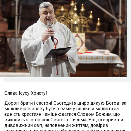
Слава Ісусу Христу!
Дорогі брати і сестри! Сьогодні я щиро дякую Богові за
можливість знову бути з вами у спільній молитві за
єдність християн і зміцнюватися Словом Божим, що
виходить зі сторінок Святого Письма. Бог, створивши
дивовижний світ, наповнений життям, довірив
управління ним своєму найдосконалішому творінню –