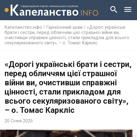
Капеланство.інфо
/
Гарнізонний храм
/
«Дорогі українські
брати і сестри, перед обличчям цієї страшної війни ви,
очистивши справжні цінності, стали прикладом для всього
секуляризованого світу», – о. Томас Каркліс
«Дорогі українські брати і сестри,
перед обличчям цієї страшної
війни ви, очистивши справжні
цінності, стали прикладом для
всього секуляризованого світу»,
– о. Томас Каркліс
20 Січня 2025