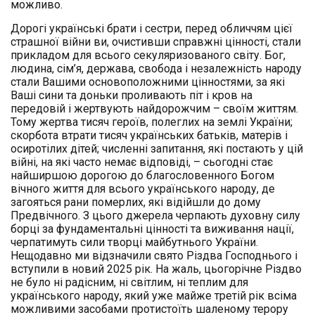
можливо.
Дорогі українські брати і сестри, перед обличчям цієї
страшної війни ви, очистивши справжні цінності, стали
прикладом для всього секуляризованого світу. Бог,
людина, сім’я, держава, свобода і незалежність народу
стали Вашими основоположними цінностями, за які
Ваші сини та доньки проливають піт і кров на
передовій і жертвують найдорожчим – своїм життям.
Тому жертва тисяч героїв, полеглих на землі України;
скорбота втрати тисяч українських батьків, матерів і
осиротілих дітей; численні запитання, які постають у цій
війні, на які часто немає відповіді, – сьогодні стає
найширшою дорогою до благословенного Богом
вічного життя для всього українського народу, де
загояться рани померлих, які відійшли до дому
Предвічного. З цього джерела черпають духовну силу
борці за фундаментальні цінності та виживання нації,
черпатимуть сили творці майбутнього України.
Нещодавно ми відзначили свято Різдва Господнього і
вступили в новий 2025 рік. На жаль, цьогорічне Різдво
не було ні радісним, ні світлим, ні теплим для
українського народу, який уже майже третій рік всіма
можливими засобами протистоїть шаленому терору