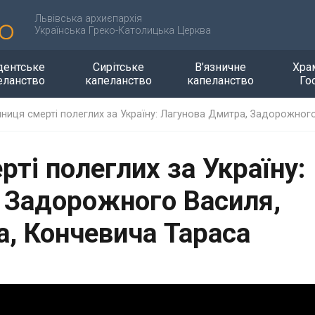
Львівська архиєпархія
Українська Греко-Католицька Церква
дентське
Сирітське
В’язничне
Хра
еланство
капеланство
капеланство
Го
чниця смерті полеглих за Україну: Лагунова Дмитра, Задорожног
рті полеглих за Україну:
 Задорожного Василя,
, Кончевича Тараса