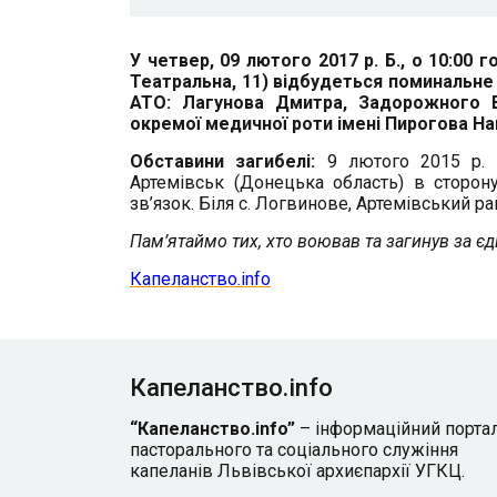
У четвер, 09 лютого 2017 р. Б., о 10:00 го
Театральна, 11) відбудеться поминальне б
АТО:
Лагунова Дмитра, Задорожного В
окремої медичної роти імені Пирогова Нац
Обставини загибелі:
9 лютого 2015 р. 
Артемівськ (Донецька область) в сторон
зв’язок. Біля с. Логвинове, Артемівський р
Пам’ятаймо тих, хто воював та загинув за єд
Капеланство.info
Капеланство.info
“Капеланство.info”
– інформаційний порта
пасторального та соціального служіння
капеланів Львівської архиєпархії УГКЦ.