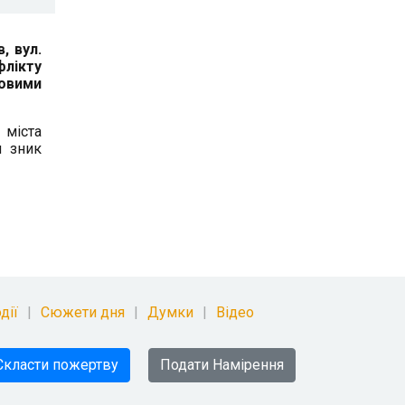
, вул.
флікту
ковими
 міста
м зник
дії
Сюжети дня
Думки
Відео
Скласти пожертву
Подати Намірення