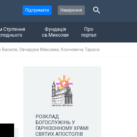
Підтримати
Намірення
м Стрітення
Фундація
Про
споднього
св.Миколая
портал
о Василя, Овчарука Максима, Кончевича Тараса
РОЗКЛАД
БОГОСЛУЖІНЬ У
ГАРНІЗОННОМУ ХРАМІ
СВЯТИХ АПОСТОЛІВ