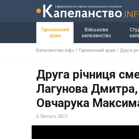
Гарнізонний
Військове
Сту
храм
капеланство
кап
Капеланство.інфо
/
Гарнізонний храм
/
Друга рі
Друга річниця сме
Лагунова Дмитра,
Овчарука Максима
6 Лютого 2017