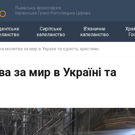
Львівська архиєпархія
Українська Греко-Католицька Церква
дентське
Сирітське
В’язничне
Хра
еланство
капеланство
капеланство
Го
на молитва за мир в Україні та єдність християн
а за мир в Україні та