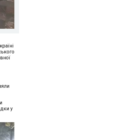
країні
ського
авної
зяли
и
ядки у