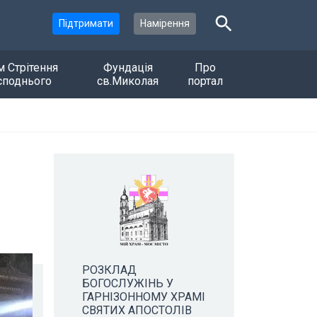
Підтримати
Намірення
м Стрітення
Фундація
Про
споднього
св.Миколая
портал
РОЗКЛАД
БОГОСЛУЖІНЬ У
ГАРНІЗОННОМУ ХРАМІ
СВЯТИХ АПОСТОЛІВ