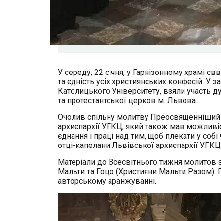
У середу, 22 січня, у Гарнізонному храмі св
та єдність усіх християнських конфесій. У 
Католицького Університету, взяли участь д
та протестантської церков м. Львова.
Очолив спільну молитву Преосвященніший 
архиєпархії УГКЦ, який також мав можливі
єднання і праці над тим, щоб плекати у соб
отці-капелани Львівської архиєпархії УГКЦ
Матеріали до Всесвітнього тижня молитов з
Мальти та Гоцо (Християни Мальти Разом). 
авторському аранжуванні.