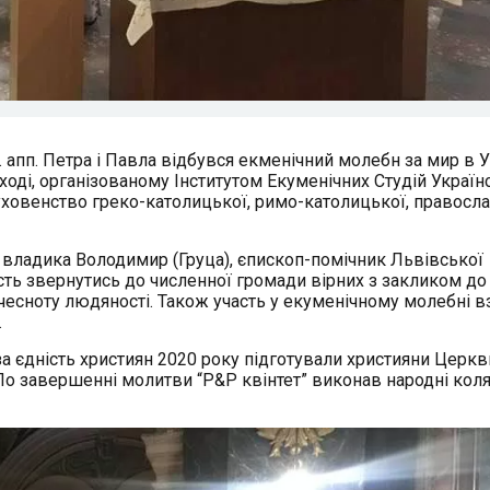
в. апп. Петра і Павла відбувся екменічний молебн за мир в У
заході, організованому Інститутом Екуменічних Студій Україн
уховенство греко-католицької, римо-католицької, правосл
владика Володимир (Груца), єпископ-помічник Львівської
сть звернутись до численної громади вірних з закликом до
і чесноту людяності. Також участь у екуменічному молебні в
.
а єдність християн 2020 року підготували християни Церкв
По завершенні молитви “P&P квінтет” виконав народні кол