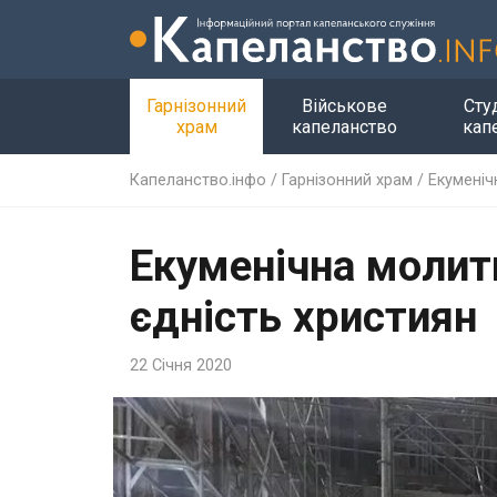
Гарнізонний
Військове
Сту
храм
капеланство
кап
Капеланство.інфо
/
Гарнізонний храм
/
Екуменіч
Екуменічна молитв
єдність християн
22 Січня 2020