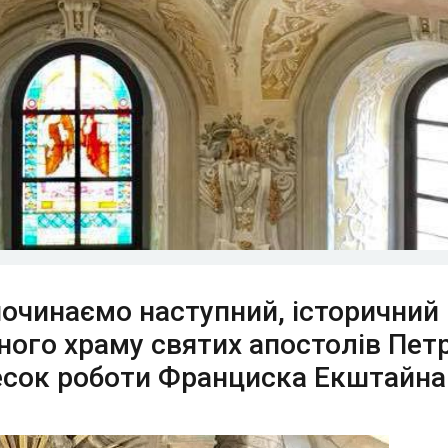
починаємо наступний, історичний
ного храму святих апостолів Петр
есок роботи Франциска Екштайна