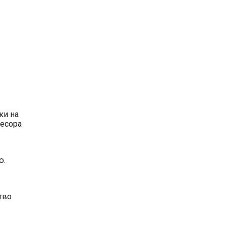
ки на
фесора
ю.
тво