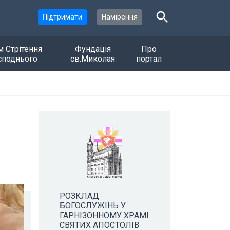
Підтримати
Намірення
м Стрітення
Фундація
Про
споднього
св.Миколая
портал
РОЗКЛАД
БОГОСЛУЖІНЬ У
ГАРНІЗОННОМУ ХРАМІ
СВЯТИХ АПОСТОЛІВ