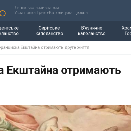
Львівська архиєпархія
Українська Греко-Католицька Церква
дентське
Сирітське
В’язничне
Хра
еланство
капеланство
капеланство
Го
Франциска Екштайна отримають друге життя
а Екштайна отримають