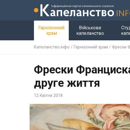
Гарнізонний
Військове
Сту
храм
капеланство
кап
Капеланство.інфо
/
Гарнізонний храм
/
Фрески 
Фрески Франциск
друге життя
12 Квітня 2018