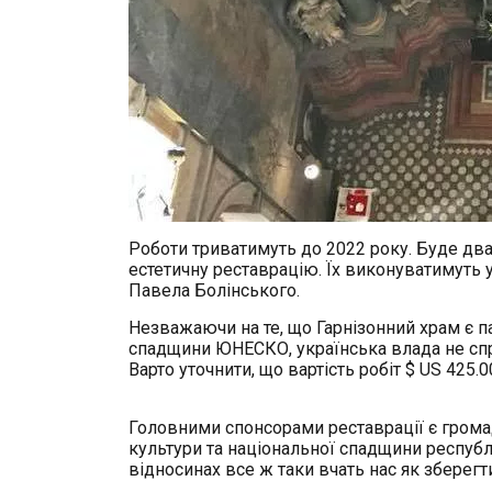
Роботи триватимуть до 2022 року. Буде два 
естетичну реставрацію. Їх виконуватимуть 
Павела Болінського.
Незважаючи на те, що Гарнізонний храм є п
спадщини ЮНЕСКО, українська влада не спро
Варто уточнити, що вартість робіт $ US 425.0
Головними спонсорами реставрації є громад
культури та національної спадщини республі
відносинах все ж таки вчать нас як зберегти