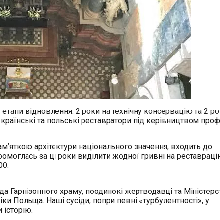
етапи відновлення: 2 роки на технічну консервацію та 2 ро
українські та польські реставратори під керівництвом про
ам’яткою архітектури національного значе
ння, входить до
моглась за ці роки виділити жодної гривні на реставраці
00.
а Гарнізонного храму, поодинокі жертводавці та Міністерс
ки Польща. Наші сусіди, попри певні «турбулентності», у
 історію.