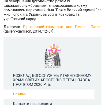
На завершення духовенство разом із
військовослужбовцями та прихожанами храму
помолились церковний гімн “Боже Великий єдиний” за
мир і спокій в Україні, за усіх військових та
український народ.
Джерело:
Гарнізонний храм свв. апп. Петра і Павла
{gallery=garrison/2014/12-6/}
РОЗКЛАД БОГОСЛУЖІНЬ У ГАРНІЗОННОМУ
ХРАМІ СВЯТИХ АПОСТОЛІВ ПЕТРА І ПАВЛА
ПРОТЯГОМ 2026 Р. Б.
Новини
Контакти та реквізити