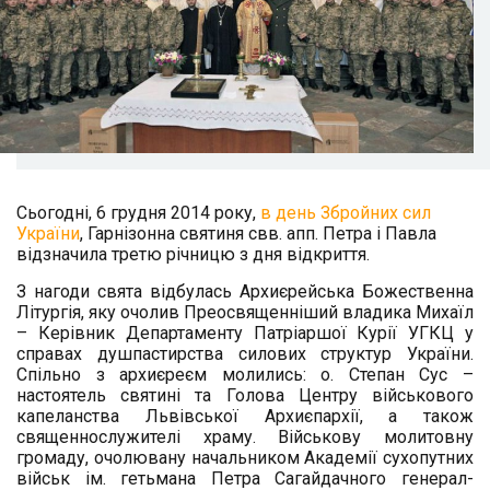
Сьогодні, 6 грудня 2014 року,
в день Збройних сил
України
, Гарнізонна святиня свв. апп. Петра і Павла
відзначила третю річницю з дня відкриття.
З нагоди свята відбулась Архиєрейська Божественна
Літургія, яку очолив Преосвященніший владика Михаїл
– Керівник Департаменту Патріаршої Курії УГКЦ у
справах душпастирства силових структур України.
Спільно з архиєреєм молились: о. Степан Сус –
настоятель святині та Голова Центру військового
капеланства Львівської Архиєпархії, а також
священнослужителі храму. Військову молитовну
громаду, очолювану начальником Академії сухопутних
військ ім. гетьмана Петра Сагайдачного генерал-