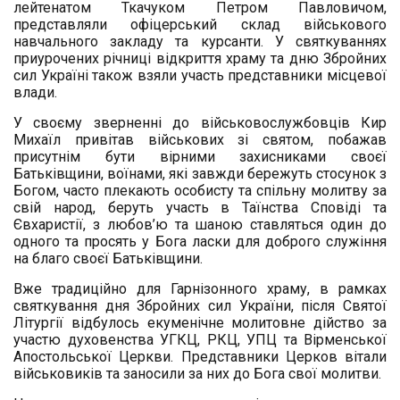
лейтенатом Ткачуком Петром Павловичом,
представляли офіцерський склад військового
навчального закладу та курсанти. У святкуваннях
приурочених річниці відкриття храму та дню Збройних
сил Україні також взяли участь представники місцевої
влади.
У своєму зверненні до військовослужбовців Кир
Михаїл привітав військових зі святом, побажав
присутнім бути вірними захисниками своєї
Батьківщини, воїнами, які завжди бережуть стосунок з
Богом, часто плекають особисту та спільну молитву за
свій народ, беруть участь в Таїнства Сповіді та
Євхаристії, з любов’ю та шаною ставляться один до
одного та просять у Бога ласки для доброго служіння
на благо своєї Батьківщини.
Вже традиційно для Гарнізонного храму, в рамках
святкування дня Збройних сил України, після Святої
Літургії відбулось екуменічне молитовне дійство за
участю духовенства УГКЦ, РКЦ, УПЦ та Вірменської
Апостольської Церкви. Представники Церков вітали
військовиків та заносили за них до Бога свої молитви.