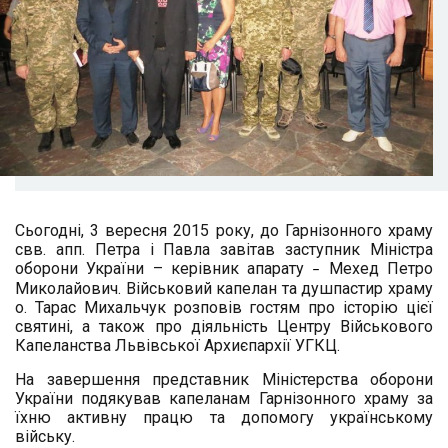
Сьогодні, 3 вересня 2015 року, до Гарнізонного храму
свв. апп. Петра і Павла завітав заступник Міністра
оборони України – керівник апарату
Мехед Петро
–
Миколайович. Військовий капелан та душпастир храму
о. Тарас Михальчук розповів гостям про історію цієї
святині, а також про діяльність Центру Військового
Капеланства Львівської Архиєпархії УГКЦ.
На завершення представник Міністерства оборони
України подякував капеланам Гарнізонного храму за
їхню активну працю та допомогу українському
війську.