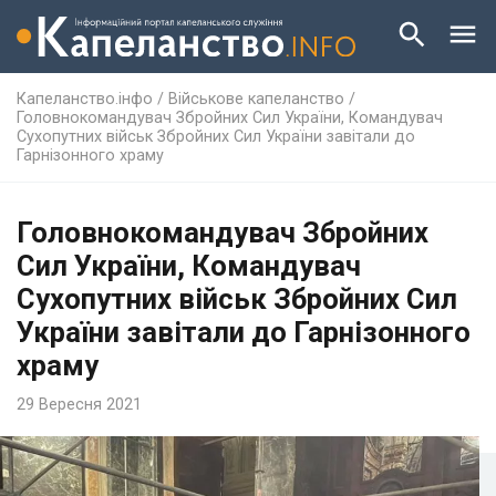
Капеланство.інфо
/
Військове капеланство
/
Головнокомандувач Збройних Сил України, Командувач
Сухопутних військ Збройних Сил України завітали до
Гарнізонного храму
Головнокомандувач Збройних
Сил України, Командувач
Сухопутних військ Збройних Сил
України завітали до Гарнізонного
храму
29 Вересня 2021