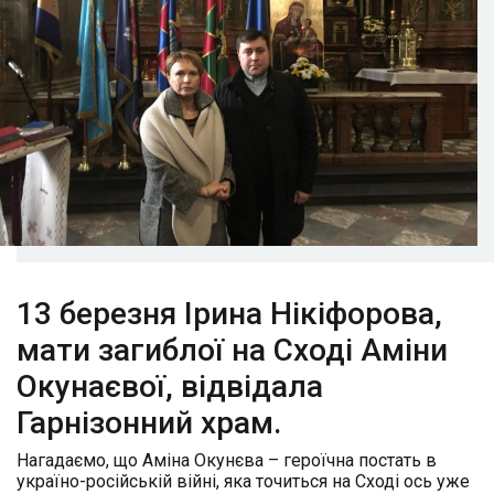
13 березня Ірина Нікіфорова,
мати загиблої на Сході Аміни
Окунаєвої, відвідала
Гарнізонний храм.
Нагадаємо, що Аміна Окунєва – героїчна постать в
україно-російській війні, яка точиться на Сході ось уже