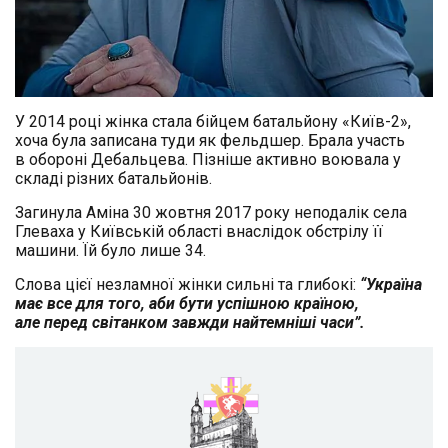
У 2014 році жінка стала бійцем батальйону «Київ-2»,
хоча була записана туди як фельдшер. Брала участь
в обороні Дебальцева. Пізніше активно воювала у
складі різних батальйонів.
Загинула Аміна 30 жовтня 2017 року неподалік села
Глеваха у Київській області внаслідок обстрілу її
машини. Їй було лише 34.
Слова цієї незламної жінки сильні та глибокі:
“Україна
має все для того, аби бути успішною країною,
але перед світанком завжди найтемніші часи”.