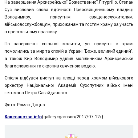
На завершення Архиєрейської Божественної Літургії о. Степан
Сус висловив слова вдячності Преосвященнішому владиці
Володимиру, присутнім священослужителям,
військовослужбовцям, прихожанам та гостям храму за участь
в престольному празнику.
По завершенні спільної молитви, усі присутні в храмі
помолились за мир та спокій в Україні “Боже, великий єдиний”,
а також Кир Володимир уділив молільникам Архиєрейське
благословення та окропив свяченою водою.
Опісля відбувся виступ на площі перед храмом військового
оркестру Національної Академії Сухопутних військ імені
гетьмана Петра Сагайдачного.
Фото: Роман Дацьо
Капеланство.info
{gallery=garrison/2017/07-12/}