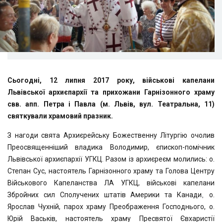
Сьогодні, 12 липня 2017 року, військові капелани
Львівської архиєпархії та прихожани Гарнізонного храму
свв. апп. Петра і Павла (м. Львів, вул. Театральна, 11)
святкували храмовий празник.
З нагоди свята Архиєрейську Божественну Літургію очолив
Преосвященніший владика Володимир, єпископ-помічник
Львівської архиєпархії УГКЦ. Разом із архиєреєм молились: о.
Степан Сус, настоятель Гарнізонного храму та Голова Центру
Військового Капеланства ЛА УГКЦ, військові капелани
Збройних сил Сполучених штатів Америки та Канади
,
о.
Ярослав Чухній, парох храму Преображення Господнього, о.
Юрій Васьків, настоятель храму Пресвятої Євхаристії