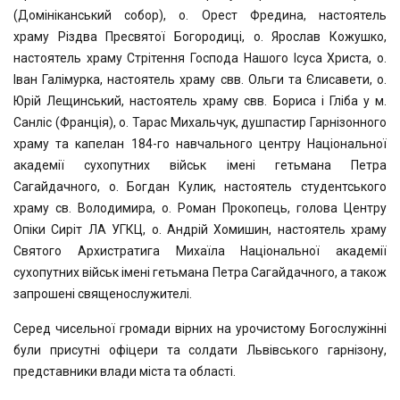
(Домініканський собор), о. Орест Фредина, настоятель
храму Різдва Пресвятої Богородиці,
о. Ярослав Кожушко,
настоятель храму Стрітення Господа Нашого Ісуса Христа, о.
Іван Галімурка,
настоятель храму свв. Ольги та Єлисавети, о.
Юрій Лещинський, настоятель храму свв. Бориса і Гліба у м.
Санліс (Франція),
о. Тарас Михальчук, душпастир Гарнізонного
храму та капелан 184-го
навчального центру Національної
академії сухопутних військ імені гетьмана Петра
Сагайдачного,
о. Богдан Кулик, настоятель студентського
храму св. Володимира, о. Роман Прокопець, голова Центру
Опіки Сиріт ЛА УГКЦ, о. Андрій Хомишин, настоятель
храму
Святого Архистратига Михаїла Національної академії
сухопутних військ імені гетьмана Петра Сагайдачного,
а також
запрошені священослужителі.
Серед чисельної громади вірних на урочистому Богослужінні
були присутні офіцери та солдати Львівського гарнізону,
представники влади міста та області.