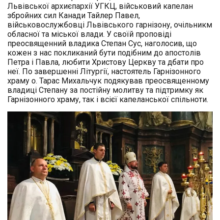
Львівської архиєпархії УГКЦ, військовий капелан
збройних сил Канади Тайлер Павел,
військовослужбовці Львівського гарнізону, очільникм
обласної та міської влади. У своїй проповіді
преосвященний владика Степан Сус, наголосив, що
кожен з нас покликаний бути подібним до апостолів
Петра і Павла, любити Христову Церкву та дбати про
неї. По завершенні Літургії, настоятель Гарнізонного
храму о. Тарас Михальчук подякував преосвященному
владиці Степану за постійну молитву та підтримку як
Гарнізонного храму, так і всієї капеланської спільноти.