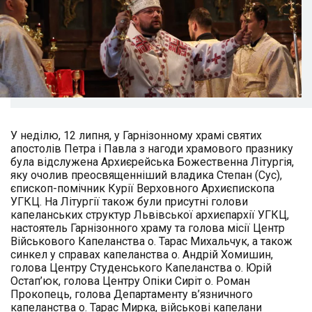
У неділю, 12 липня, у Гарнізонному храмі святих
апостолів Петра і Павла з нагоди храмового празнику
була відслужена Архиєрейська Божественна Літургія,
яку очолив преосвященніший владика Степан (Сус),
єпископ-помічник Курії Верховного Архиєпископа
УГКЦ. На Літургії також були присутні голови
капеланських структур Львівської архиєпархії УГКЦ,
настоятель Гарнізонного храму та голова місії Центр
Військового Капеланства о. Тарас Михальчук, а також
синкел у справах капеланства о. Андрій Хомишин,
голова Центру Студенського Капеланства о. Юрій
Остап’юк, голова Центру Опіки Сиріт о. Роман
Прокопець, голова Департаменту в’язничного
капеланства о. Тарас Мирка, військові капелани