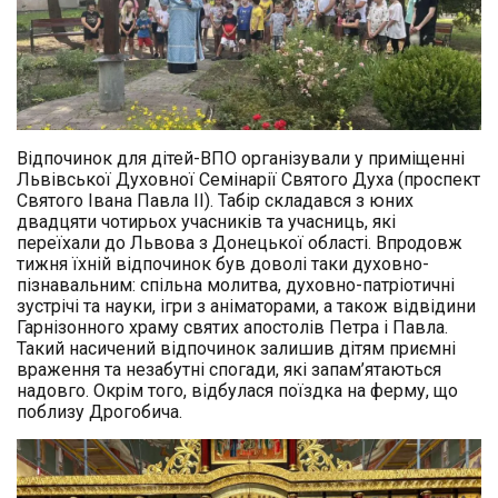
Відпочинок для дітей-ВПО організували у приміщенні
Львівської Духовної Семінарії Святого Духа (проспект
Святого Івана Павла ІІ). Табір складався з юних
двадцяти чотирьох учасників та учасниць, які
переїхали до Львова з Донецької області. Впродовж
тижня їхній відпочинок був доволі таки духовно-
пізнавальним: спільна молитва, духовно-патріотичні
зустрічі та науки, ігри з аніматорами, а також відвідини
Гарнізонного храму святих апостолів Петра і Павла.
Такий насичений відпочинок залишив дітям приємні
враження та незабутні спогади, які запам’ятаються
надовго. Окрім того, відбулася поїздка на ферму, що
поблизу Дрогобича.