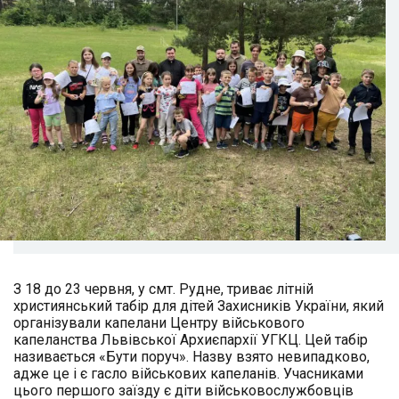
З 18 до 23 червня, у смт. Рудне, триває літній
християнський табір для дітей Захисників України, який
організували капелани Центру військового
капеланства Львівської Архиєпархії УГКЦ. Цей табір
називається «Бути поруч». Назву взято невипадково,
адже це і є гасло військових капеланів. Учасниками
цього першого заїзду є діти військовослужбовців