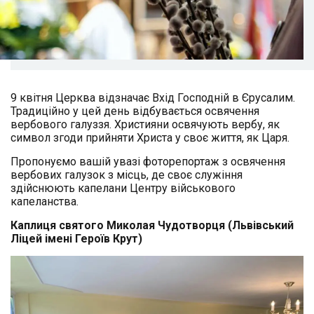
9 квітня Церква відзначає Вхід Господній в Єрусалим.
Традиційно у цей день відбувається освячення
вербового галуззя. Християни освячують вербу, як
символ згоди прийняти Христа у своє життя, як Царя.
Пропонуємо вашій увазі фоторепортаж з освячення
вербових галузок з місць, де своє служіння
здійснюють капелани Центру військового
капеланства.
Каплиця святого Миколая Чудотворця (Львівський
Ліцей імені Героїв Крут)