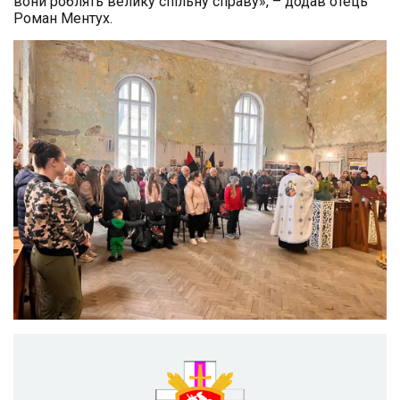
вони роблять велику спільну справу», – додав отець
Роман Ментух.