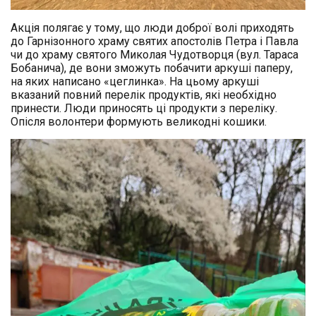
Акція полягає у тому, що люди доброї волі приходять
до Гарнізонного храму святих апостолів Петра і Павла
чи до храму святого Миколая Чудотворця (вул. Тараса
Бобанича), де вони зможуть побачити аркуші паперу,
на яких написано «цеглинка». На цьому аркуші
вказаний повний перелік продуктів, які необхідно
принести. Люди приносять ці продукти з переліку.
Опісля волонтери формують великодні кошики.