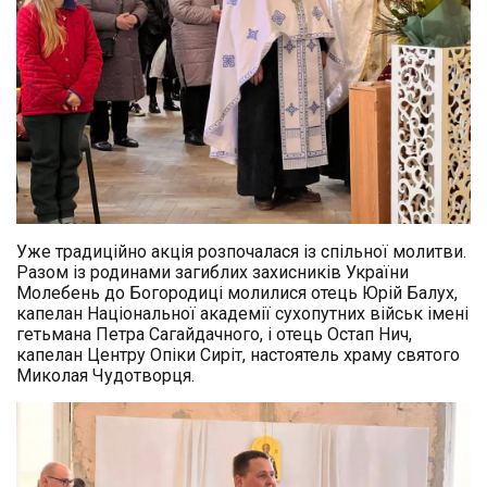
Уже традиційно акція розпочалася із спільної молитви.
Разом із родинами загиблих захисників України
Молебень до Богородиці молилися отець Юрій Балух,
капелан Національної академії сухопутних військ імені
гетьмана Петра Сагайдачного, і отець Остап Нич,
капелан Центру Опіки Сиріт, настоятель храму святого
Миколая Чудотворця.