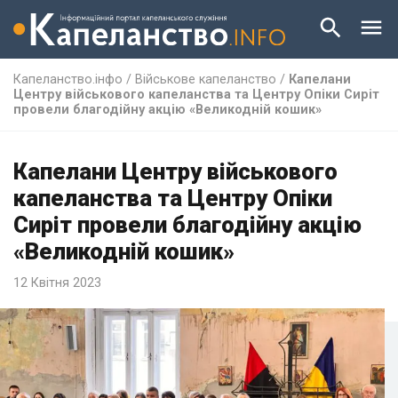
Капеланство.інфо
/
Військове капеланство
/
Капелани
Центру військового капеланства та Центру Опіки Сиріт
провели благодійну акцію «Великодній кошик»
Капелани Центру військового
капеланства та Центру Опіки
Сиріт провели благодійну акцію
«Великодній кошик»
12 Квітня 2023