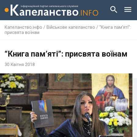
Капеланство.інфо
/
Військове капеланство
/
“Книга пам’яті”:
присвята воїнам
“Книга пам’яті”: присвята воїнам
30 Квітня 2018