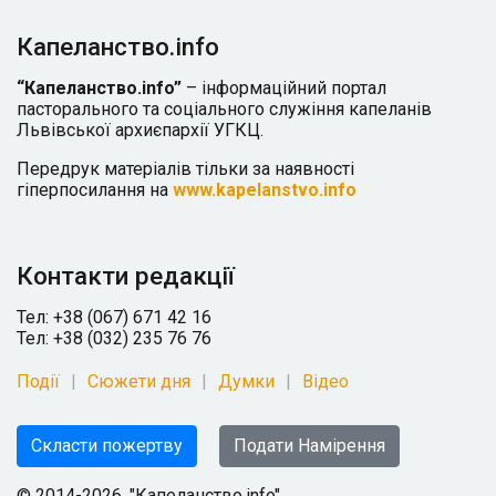
Капеланство.info
“Капеланство.info”
– інформаційний портал
пасторального та соціального служіння капеланів
Львівської архиєпархії УГКЦ.
Передрук матеріалів тільки за наявності
гіперпосилання на
www.kapelanstvo.info
Контакти редакції
Тел: +38 (067) 671 42 16
Тел: +38 (032) 235 76 76
Події
Сюжети дня
Думки
Відео
Скласти пожертву
Подати Намірення
© 2014-2026, "Капеланство.info"