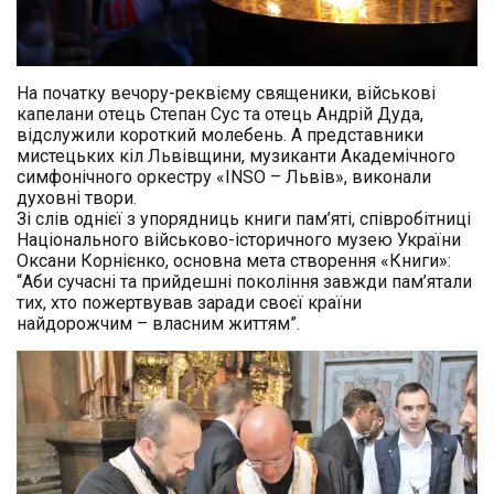
На початку вечору-реквієму священики, військові
капелани отець Степан Сус та отець Андрій Дуда,
відслужили короткий молебень. А представники
мистецьких кіл Львівщини, музиканти Академічного
симфонічного оркестру «INSO – Львів», виконали
духовні твори.
Зі слів однієї з упорядниць книги пам’яті, співробітниці
Національного військово-історичного музею України
Оксани Корнієнко, основна мета створення «Книги»:
“Аби сучасні та
прийдешні покоління завжди пам’ятали
тих, хто пожертвував заради своєї країни
найдорожчим – власним життям”.