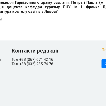
дземеллі Гарнізонного храму свв. апп. Петра і Павла (м. 
кція доцента кафедри туризму ЛНУ ім. І. Франка Д
птура костелу єзуїтів у Львові”.
о!
Контакти редакції
По
л
Тел: +38 (067) 671 42 16
Тел: +38 (032) 235 76 76