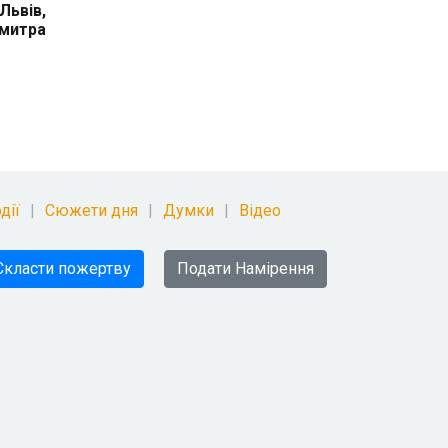
Львів,
митра
дії
Сюжети дня
Думки
Відео
Скласти пожертву
Подати Намірення