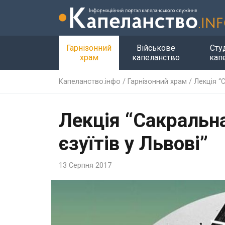
Гарнізонний
Військове
Сту
храм
капеланство
кап
Капеланство.інфо
/
Гарнізонний храм
/
Лекція “
Лекція “Сакральн
єзуїтів у Львові”
13 Серпня 2017