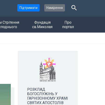
Підтримати
Намірення
м Стрітення
Фундація
Про
споднього
св.Миколая
портал
РОЗКЛАД
БОГОСЛУЖІНЬ У
ГАРНІЗОННОМУ ХРАМІ
СВЯТИХ АПОСТОЛІВ