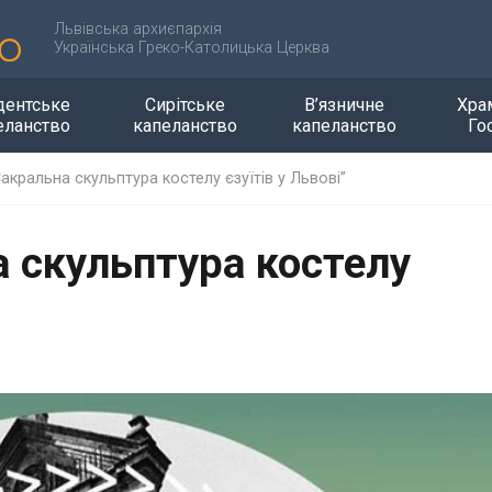
Львівська архиєпархія
Українська Греко-Католицька Церква
дентське
Сирітське
В’язничне
Хра
еланство
капеланство
капеланство
Го
Сакральна скульптура костелу єзуїтів у Львові”
а скульптура костелу