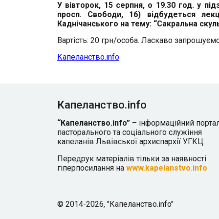
У вівторок, 15 серпня, о 19.30 год. у пі
просп. Свободи, 16) відбудеться ле
Каднічанського на тему: “Сакральна скуль
Вартість: 20 грн/особа. Ласкаво запрошуєм
Капеланство.info
Капеланство.info
“Капеланство.info”
– інформаційний порта
пасторального та соціального служіння
капеланів Львівської архиєпархії УГКЦ.
Передрук матеріалів тільки за наявності
гіперпосилання на
www.kapelanstvo.info
© 2014-2026, "Капеланство.info"