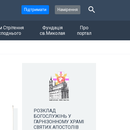
Підтримати
Намірення
м Стрітення
Фундація
Про
споднього
св.Миколая
портал
РОЗКЛАД
БОГОСЛУЖІНЬ У
ГАРНІЗОННОМУ ХРАМІ
СВЯТИХ АПОСТОЛІВ