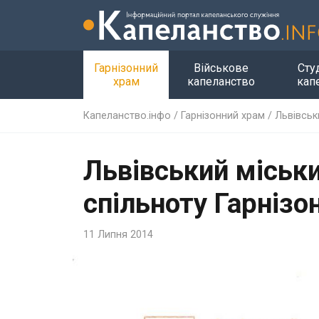
Гарнізонний
Військове
Сту
храм
капеланство
кап
Капеланство.інфо
/
Гарнізонний храм
/
Львівськ
Львівський міськи
спільноту Гарнізо
11 Липня 2014