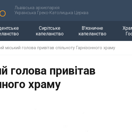
Львівська архиєпархія
Українська Греко-Католицька Церква
дентське
Сирітське
В’язничне
Хра
еланство
капеланство
капеланство
Го
ий міський голова привітав спільноту Гарнізонного храму
й голова привітав
нного храму