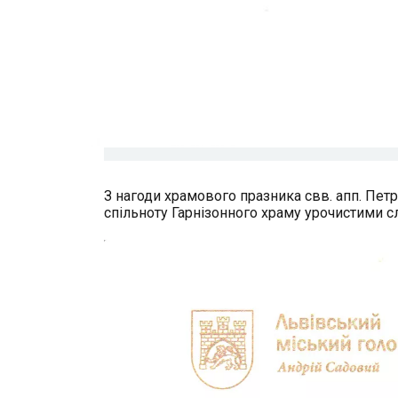
З нагоди храмового празника свв. апп. Петр
спільноту Гарнізонного храму урочистими 