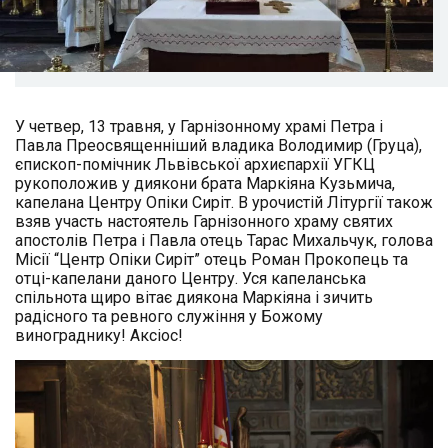
У четвер, 13 травня, у Гарнізонному храмі Петра і
Павла Преосвященніший владика Володимир (Груца),
єпископ-помічник Львівської архиєпархії УГКЦ
рукоположив у диякони брата Маркіяна Кузьмича,
капелана Центру Опіки Сиріт. В урочистій Літургії також
взяв участь настоятель Гарнізонного храму святих
апостолів Петра і Павла отець Тарас Михальчук, голова
Місії “Центр Опіки Сиріт” отець Роман Прокопець та
отці-капелани даного Центру. Уся капеланська
спільнота щиро вітає диякона Маркіяна і зичить
радісного та ревного служіння у Божому
винограднику! Аксіос!