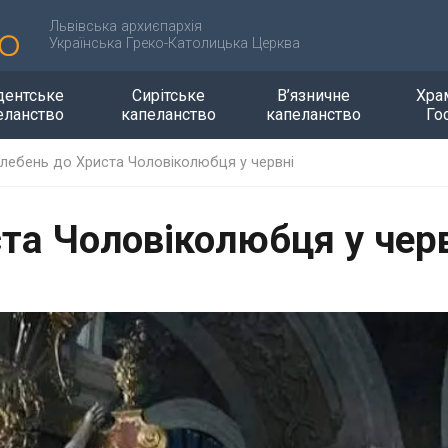
Львівська архиєпархія
Українська Греко-Католицька Церква
дентське
Сирітське
В’язничне
Хра
еланство
капеланство
капеланство
Го
лебень до Христа Чоловіколюбця у червні
та Чоловіколюбця у чер