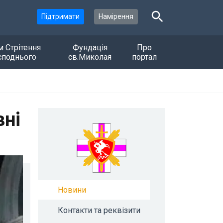
Підтримати
Намірення
м Стрітення
Фундація
Про
споднього
св.Миколая
портал
вні
Новини
Контакти та реквізити