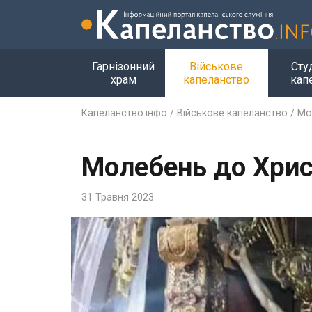
Гарнізонний
Військове
Сту
храм
капеланство
кап
Капеланство.інфо
/
Військове капеланство
/
Мо
Молебень до Хрис
31 Травня 2023