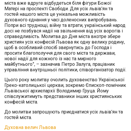
міста вже вдруге відбудеться біля фігури Божої
Матері на проспекті Свободи. Для усіх львів’ян та
гостей нашого міста це унікальна можливість
духовного єднання у часі доленосних випробувань.
Попри всі труднощі, війну та втрати, український народ
досі не позбувся надії на звільнення від усіх ворогів і
справедливість. Молитва до Дня міста вкотре збере
християн усіх конфесій Львова як одну велику родину,
щоб в особливий спосіб звернутись до Господа і
просити благополуччя для свого міста та держави,
нової надії для кожного із нас та мирного
майбутнього”, – зазначив Петро Залуга, працівник
управління внутрішньої політики, співорганізатор події.
Цього року молитву очолить духовенство Української
Греко-католицької церкви, зокремо Єпископ-помічник
Львівської архиєпархії Володимир Груца. Йому
співслужитимуть представники інших християнських
конфесій міста.
До молитви запрошують приєднатися усіх львів’ян та
гостей міста.
Духовна велич Львова