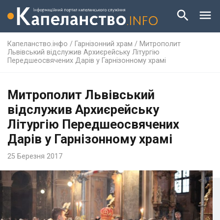
Капеланство.інфо
/
Гарнізонний храм
/
Митрополит
Львівський відслужив Архиєрейську Літургію
Передшеосвячених Дарів у Гарнізонному храмі
Митрополит Львівський
відслужив Архиєрейську
Літургію Передшеосвячених
Дарів у Гарнізонному храмі
25 Березня 2017