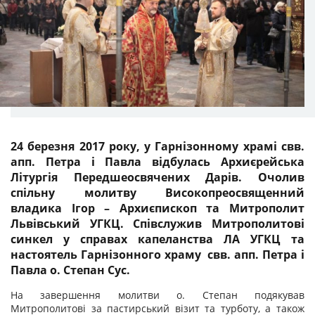
24 березня 2017 року, у Гарнізонному храмі свв.
апп. Петра і Павла відбулась Архиєрейська
Літургія Передшеосвячених Дарів. Очолив
спільну молитву Високопреосвященний
владика Ігор – Архиєпископ та Митрополит
Львівський УГКЦ. Співслужив Митрополитові
синкел у справах капеланства ЛА УГКЦ та
настоятель Гарнізонного храму свв. апп. Петра і
Павла о. Степан Сус.
На завершення молитви о. Степан подякував
Митрополитові за пастирський візит та турботу, а також