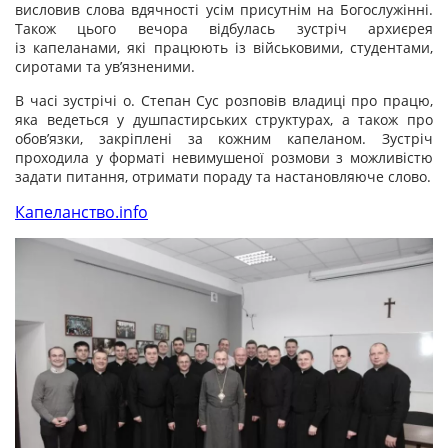
висловив слова вдячності усім присутнім на Богослужінні.
Також цього вечора відбулась зустріч архиєрея
із
капеланами, які працюють із військовими, студентами,
сиротами та ув’язненими.
В часі зустрічі о. Степан Сус розповів владиці про працю,
яка ведеться у душпастирських структурах, а також про
обов’язки, закріплені за кожним капеланом. Зустріч
проходила у форматі невимушеної розмови з можливістю
задати питання, отримати пораду та настановляюче слово.
Капеланство.info