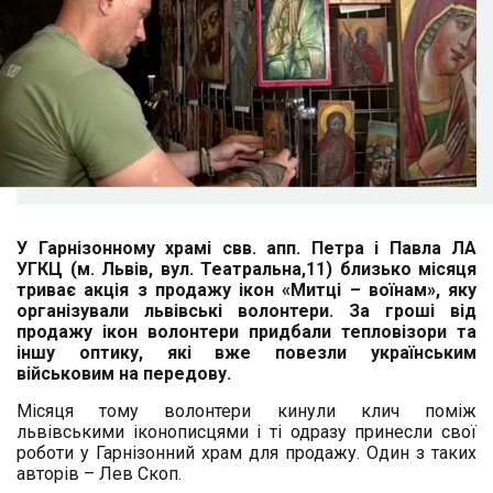
У Гарнізонному храмі свв. апп. Петра і Павла ЛА
УГКЦ (м. Львів, вул. Театральна,11) близько місяця
триває акція з продажу ікон «Митці – воїнам», яку
організували львівські волонтери. За гроші від
продажу ікон волонтери придбали тепловізори та
іншу оптику, які вже повезли українським
військовим на передову.
Місяця тому волонтери кинули клич поміж
львівськими іконописцями і ті одразу принесли свої
роботи у Гарнізонний храм для продажу. Один з таких
авторів – Лев Скоп.