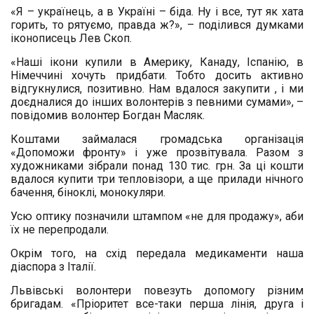
«Я – українець, а в Україні – біда. Ну і все, тут як хата
горить, то рятуємо, правда ж?», – поділився думками
іконописець Лев Скоп.
«Наші ікони купили в Америку, Канаду, Іспанію, в
Німеччині хочуть придбати. Тобто досить активно
відгукнулися, позитивно. Нам вдалося закупити , і ми
доєдналися до інших волонтерів з певними сумами», –
повідомив волонтер Богдан Масляк.
Коштами займалася громадська організація
«Допоможи фронту» і уже прозвітувала. Разом з
художниками зібрали понад 130 тис. грн. За ці кошти
вдалося купити три тепловізори, а ще прилади нічного
бачення, біноклі, монокуляри.
Усю оптику позначили штампом «не для продажу», аби
їх не перепродали.
Окрім того, на схід передала медикаменти наша
діаспора з Італії.
Львівські волонтери повезуть допомогу різним
бригадам. «Пріоритет все-таки перша лінія, друга і