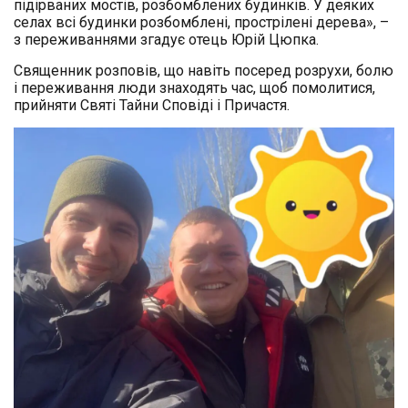
підірваних мостів, розбомблених будинків. У деяких
селах всі будинки розбомблені, прострілені дерева», –
з переживаннями згадує отець Юрій Цюпка.
Священник розповів, що навіть посеред розрухи, болю
і переживання люди знаходять час, щоб помолитися,
прийняти Святі Тайни Сповіді і Причастя.