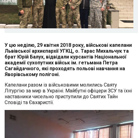
У цю неділю, 29 квітня 2018 року, військові капелани
Львівської архиєпархії УГКЦ, о. Тарас Михальчук та
брат Юрій Балух, відвідали курсантів Національної
академії сухопутних військ ім. гетьмана Петра
Сагайдачного, які проходять польові навчання на
Яворівському полігоні.
Капелани разом із військовими молились Святу
Літургію за мир в Україні. Майбутні офіцери ЗСУ та їхні
наставники чисельно приступили до Святих Тайн
Сповіді та Євхаристії.