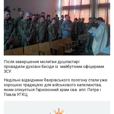
Після завершення молитви душпастирі
провадили духовні бесіди із майбутніми офіцерами
ЗСУ.
Недільні відвіднини Яворівського полігону стали уже
хорошою традицією для військового капеланства,
яким опікується Гарнізонний храм свв. апп. Петра і
Павла УГКЦ.