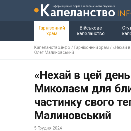
Гарнізонний
Військове
Сту
храм
капеланство
кап
Капеланство.інфо
/
Гарнізонний храм
/
«Нехай в
Олег Малиновський
«Нехай в цей день
Миколаєм для бли
частинку свого те
Малиновський
5 Грудня 2024