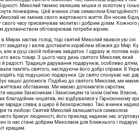
 бідності. Миколай таємно залишив мішки із золотом у їхнь
кнути поневірянь. Цей вчинок став символом благодійності 
иколай не змінив свого жертовного життя. Він носив бідн
ну свого часу присвячував молитві і добрим ділам. Кожного 
оїм духовенством обговорював потреби вірних.
в Мирах настав голод, тоді святий Миколай явився уві сні
лоті завдатку і велів доставити кораблем збіжжя до Мир. К
н, але в руці своїй побачив завдаток. І одразу ж поплив ко
ого весь товар. З цього часу день святого Миколая, який
 й радості. Традиція дарування подарунків, особливо дітям,
вали пам’ять святого, наслідуючи його добрі справи. В Укра
находять під подушкою подарунки. Це свято спонукає нас да
ребує нашої допомоги. Подібно до святого Миколая, ми маєм
х життєвих обставинах. Ми маємо допомагати сиротам,
и нашим Захисникам і Захисницям та їхнім сім’ям. Власне,
их благодійних ініціатив, які відбувалися у Гарнізонному хра
е заради слави, а щиро й безкорисливо. Такі вчинки надих
іри та любові. Святий Миколай залишається символом
е часто бракує людяності, його приклад надихає нас згуртову
жен із нас стане добрим Миколаєм для ближнього і подарує
віт кращим.