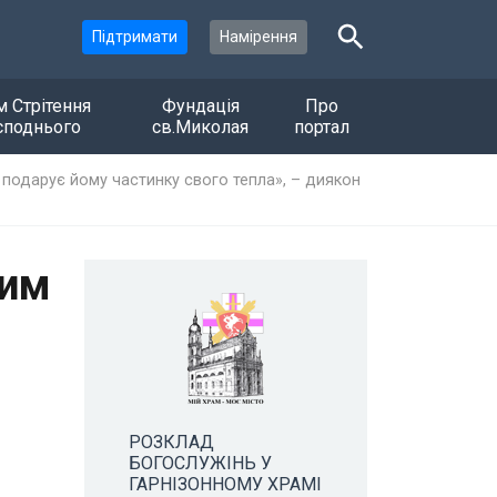
Підтримати
Намірення
м Стрітення
Фундація
Про
споднього
св.Миколая
портал
подарує йому частинку свого тепла», – диякон
рим
РОЗКЛАД
БОГОСЛУЖІНЬ У
ГАРНІЗОННОМУ ХРАМІ