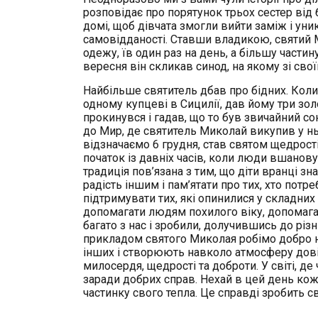
розповідає про порятунок трьох сестер від
домі, щоб дівчата змогли вийти заміж і уни
самовідданості. Ставши владикою, святий М
одежу, їв один раз на день, а більшу части
вересня він скликав синод, на якому зі св
Найбільше святитель дбав про бідних. Коли 
одному купцеві в Сицилії, дав йому три зо
прокинувся і гадав, що то був звичайний со
до Мир, де святитель Миколай викупив у нь
відзначаємо 6 грудня, став святом щедрості
початок із давніх часів, коли люди вшанову
традиція пов’язана з тим, що діти вранці з
радість іншим і пам’ятати про тих, хто пот
підтримувати тих, які опинилися у складни
допомагати людям похилого віку, допомагат
багато з нас і зробили, долучившись до різн
прикладом святого Миколая робімо добро н
інших і створюють навколо атмосферу дов
милосердя, щедрості та доброти. У світі, д
заради добрих справ. Нехай в цей день ко
частинку свого тепла. Це справді зробить с