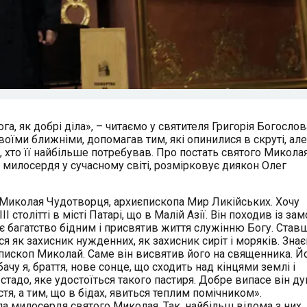
а, як добрі діла», – читаємо у святителя Григорія Богослов
їми ближніми, допомагав тим, які опинилися в скруті, але
хто її найбільше потребував. Про постать святого Микола
а милосердя у сучасному світі, розмірковує диякон Олег
 Миколая Чудотворця, архиєпископа Мир Ликійських. Хочу
 столітті в місті Патарі, що в Малій Азії. Він походив із за
оє багатство бідним і присвятив життя служінню Богу. Став
 як захисник нужденних, як захисник сиріт і моряків. Знає
пископ Миколай. Саме він висвятив його на священника. Й
ачу я, браття, нове сонце, що сходить над кінцями землі і
тадо, яке удостоїться такого пастиря. Добре випасе він ду
тя, а тим, що в бідах, явиться теплим помічником».
ла милосердя святого Миколая. Так, найбільш відома з них