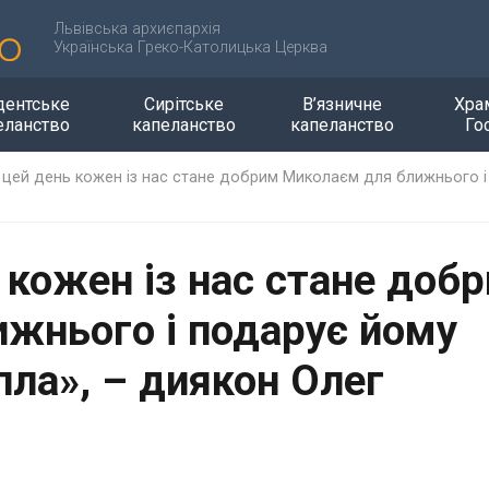
Львівська архиєпархія
Українська Греко-Католицька Церква
дентське
Сирітське
В’язничне
Хра
еланство
капеланство
капеланство
Го
 цей день кожен із нас стане добрим Миколаєм для ближнього і 
 кожен із нас стане доб
жнього і подарує йому
пла», – диякон Олег