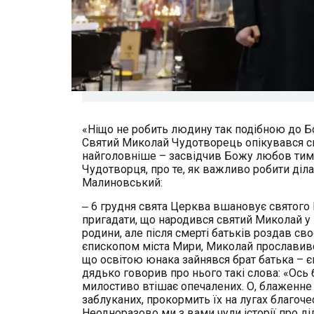
«Ніщо не робить людину так подібною до Бог
Святий Миколай Чудотворець опікувався сво
найголовніше – засвідчив Божу любов тим, 
Чудотворця, про те, як важливо робити діл
Малиновський:
‒ 6 грудня свята Церква вшановує святого
пригадати, що народився святий Миколай у III
родини, але після смерті батьків роздав св
єпископом міста Мири, Миколай прославився
що освітою юнака зайнявся брат батька – є
дядько говорив про нього такі слова: «Ось б
милостиво втішає опечалених. О, блаженне с
заблуканих, прокормить їх на лугах благочес
Неодноразово ми з вами чули історії про ді