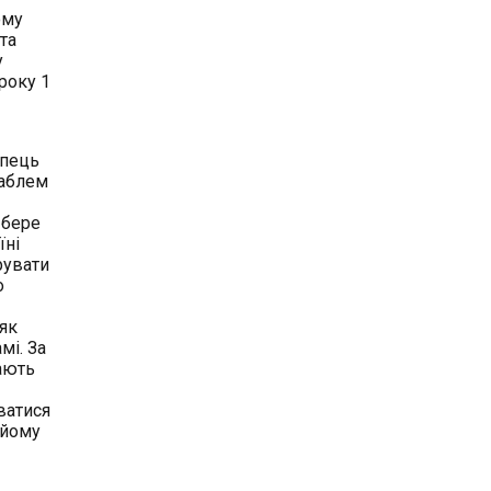
ому
та
у
року 1
упець
раблем
 бере
їні
рувати
о
 як
мі. За
ають
ватися
 йому