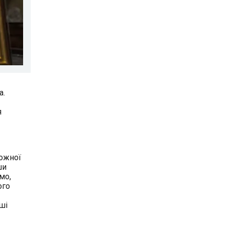
а.
я
можної
ши
мо,
ого
ші