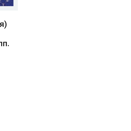
я)
пп.