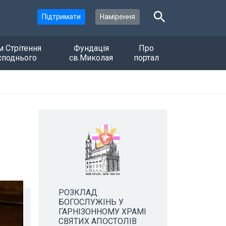
Підтримати
Намірення
м Стрітення
Фундація
Про
споднього
св.Миколая
портал
РОЗКЛАД
БОГОСЛУЖІНЬ У
ГАРНІЗОННОМУ ХРАМІ
СВЯТИХ АПОСТОЛІВ