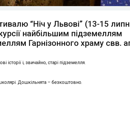
ивалю “Ніч у Львові” (13-15 липн
скурсії найбільшим підземеллям
еллям Гарнізонного храму свв. а
ві історії і, звичайно, старі підземелля.
 – школярі. Дошкільнята – безкоштовно.