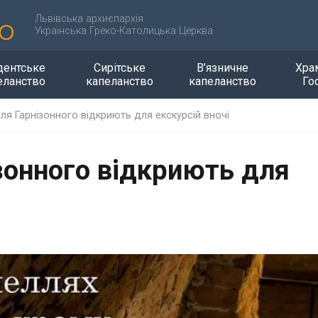
Львівська архиєпархія
Українська Греко-Католицька Церква
дентське
Сирітське
В’язничне
Хра
еланство
капеланство
капеланство
Го
ля Гарнізонного відкриють для екскурсій вночі
зонного відкриють для