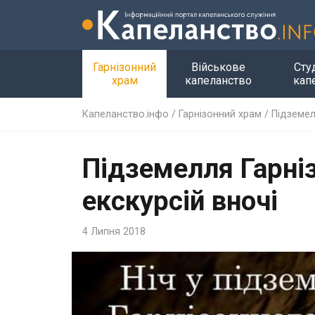
Гарнізонний
Військове
Сту
храм
капеланство
кап
Капеланство.інфо
/
Гарнізонний храм
/
Підземел
Підземелля Гарні
екскурсій вночі
4 Липня 2018