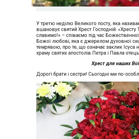
У третю неділю Великого посту, яка назив
вшановує святий Хрест Господній. «Хресту 
славимо!» – співаємо під час Божественної 
Божої любові, яка є джерелом духовної сил
темрявою, про те, що означає заклик Ісуса 
храму святих апостолів Петра і Павла отець
Хрест для наших Во
Дорогі брати і сестри! Сьогодні ми по-ос