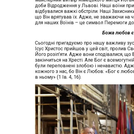
доби Відродження у Львові. Наші воїни при
відбувалися важкі обстріли. Наші Захисники
що Він врятував їх. Адже, не зважаючи на ч
для наших Воїнів – це символ Перемоги доб
Божа любов є
Сьогодні пригадуємо про нашу важливу зуст
Ісус Христос прийшов у цей світ, пролив Св
Його розіп’яти. Адже вони сподівалися, що Б
закінчиться на Хресті. Але Бог є всемогутні
були переповнені злобою і ненавистю. Ад
кожного з нас, бо Він є Любов: «Бог є любов
в ньому» (1 Ів. 4, 16).