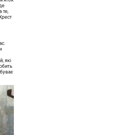
де
 те,
 Хрест
ас.
и
, які
юбить
ебуває