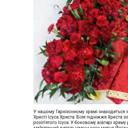
У нашому Гарнізонному храмі знаходиться іко
Хресті Ісуса Христа. Біля підніжжя Хреста з
розіп’ятого Ісуса. У боковому вівтарі храм
майстерний витвір німецького митця Йоган