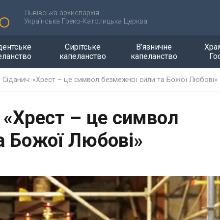
Львівська архиєпархія
Українська Греко-Католицька Церква
дентське
Сирітське
В’язничне
Хра
еланство
капеланство
капеланство
Го
й Сіданич: «Хрест – це символ безмежної сили та Божої Любові»
: «Хрест – це символ
а Божої Любові»