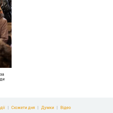
 за
жди
дії
Сюжети дня
Думки
Відео