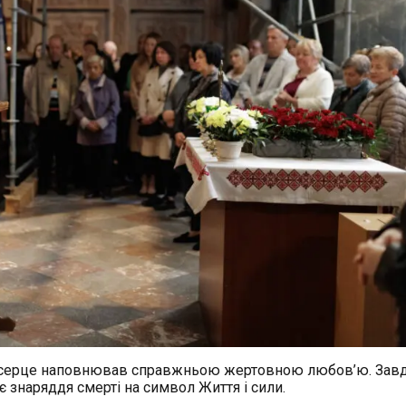
ше серце наповнював справжньою жертовною любов’ю. Зав
 знаряддя смерті на символ Життя і сили.