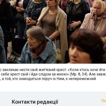
с закликає нести свій життєвий хрест: «Коли хтось хоче йти
себе хрест свій і йде слідом за мною» (Мр. 8, 34). Але зав
, а той, хто знаходиться поруч із Ним, є непереможний.
Контакти редакції
По