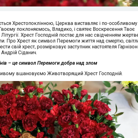
ається Хрестопоклінною, Церква виставляє і по-особливому
Твоєму поклоняємось, Владико, і святеє Воскресення Твоє
Літургії. Хрест Господній постає для нас свідченням жертв
и. Про Хрест як символ Перемоги життя над смертю, світл
нести свій хрест, розмірковує заступник настоятеля Гарнізо
 Андрій Сіданич.
їнів – це символ Перемоги добра над злом
обливому вшановуємо Животворящий Хрест Господній.