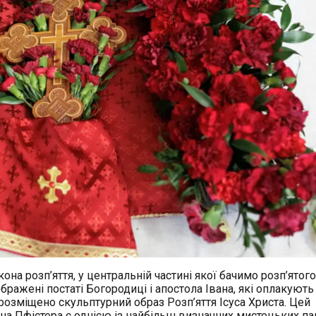
на розп’яття, у центральній частині якої бачимо розп’ятого
ображені постаті Богородиці і апостола Івана, які оплакують
у розміщено скульптурний образ Розп’яття Ісуса Христа. Цей
на Пфістера є однією із найбільш визначних мистецьких па