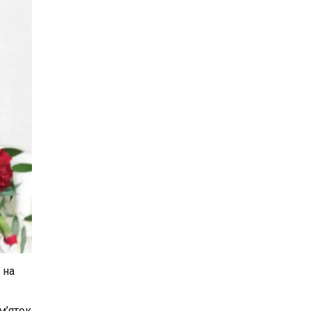
 на
м’яток