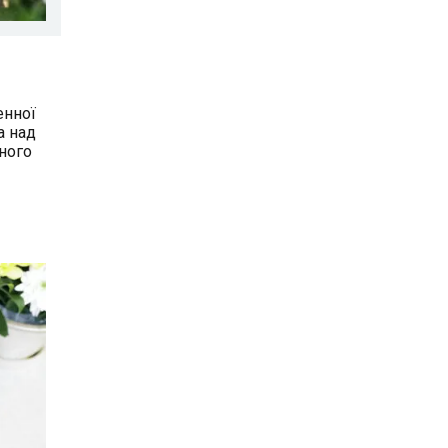
енної
а над
нного