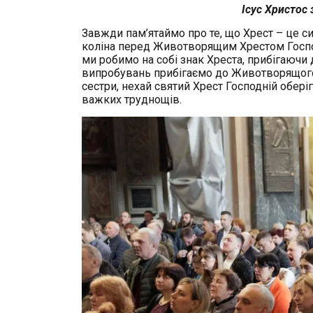
Ісус Христос 
Завжди пам’ятаймо про те, що Хрест – це 
коліна перед Животворящим Хрестом Госпо
ми робимо на собі знак Хреста, прибігаючи д
випробувань прибігаємо до Животворящого Х
сестри, нехай святий Хрест Господній оберіг
важких труднощів.