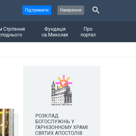
Підтримати
Намірення
м Стрітення
Фундація
Про
споднього
св.Миколая
портал
РОЗКЛАД
БОГОСЛУЖІНЬ У
ГАРНІЗОННОМУ ХРАМІ
СВЯТИХ АПОСТОЛІВ