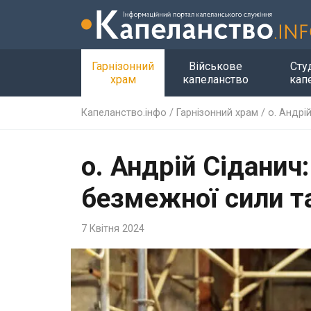
Гарнізонний
Військове
Сту
храм
капеланство
кап
Капеланство.інфо
/
Гарнізонний храм
/
о. Андрі
о. Андрій Сіданич
безмежної сили т
7 Квітня 2024