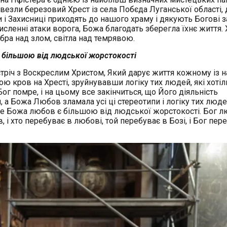
везли березовий Хрест із села Побєда Луганської області, 
 і Захисниці приходять до нашого храму і дякують Богові за
исленні атаки ворога, Божа благодать зберегла їхнє життя.
ра над злом, світла над темрявою.
 більшою від людської жорстокості
річ з Воскреслим Христом, Який дарує життя кожному із н
ою кров на Хресті, зруйнувавши логіку тих людей, які хотіл
ог помре, і на цьому все закінчиться, що Його діяльність
й, а Божа Любов зламала усі ці стереотипи і логіку тих людей
же Божа любов є більшою від людської жорстокості. Бог л
, і хто перебуває в любові, той перебуває в Бозі, і Бог пер