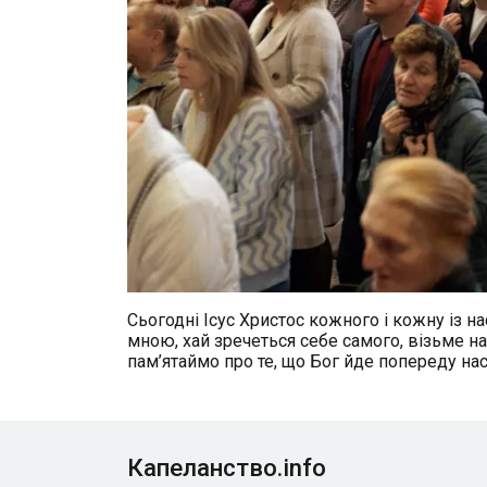
Сьогодні Ісус Христос кожного і кожну із на
мною, хай зречеться себе самого, візьме на 
пам’ятаймо про те, що Бог йде попереду нас
Капеланство.info