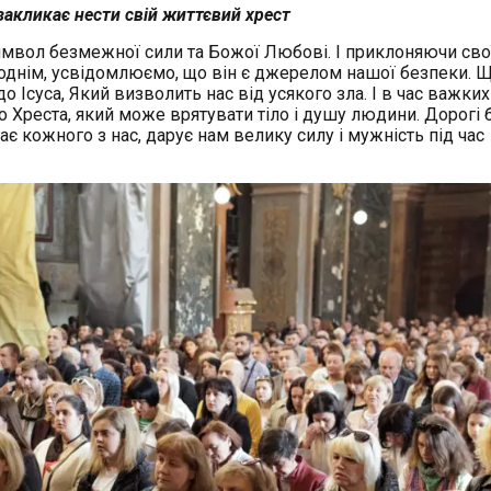
закликає нести свій життєвий хрест
символ безмежної сили та Божої Любові. І приклоняючи сво
днім, усвідомлюємо, що він є джерелом нашої безпеки. 
о Ісуса, Який визволить нас від усякого зла. І в час важких
реста, який може врятувати тіло і душу людини. Дорогі б
ає кожного з нас, дарує нам велику силу і мужність під час