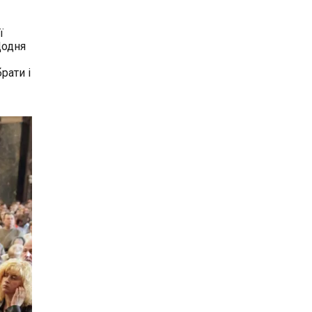
ї
Щодня
рати і