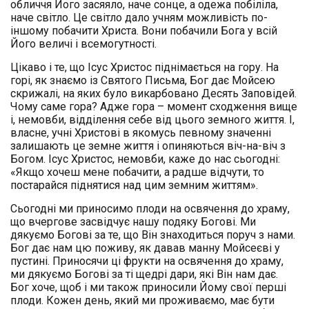
обличчя Його засяяло, наче сонце, а одежа побіліла,
наче світло. Це світло дало учням можливість по-
іншому побачити Христа. Вони побачили Бога у всій
Його величі і всемогутності.
Цікаво і те, що Ісус Христос піднімається на гору. На
горі, як знаємо із Святого Письма, Бог дає Мойсею
скрижалі, на яких було викарбовано Десять Заповідей.
Чому саме гора? Адже гора – момент сходження вище
і, немовби, відділення себе від цього земного життя. І,
власне, учні Христові в якомусь певному значенні
залишають це земне життя і опиняються віч-на-віч з
Богом. Ісус Христос, немовби, каже до нас сьогодні:
«Якщо хочеш мене побачити, а радше відчути, то
постарайся піднятися над цим земним життям».
Сьогодні ми приносимо плоди на освячення до храму,
що вчергове засвідчує нашу подяку Богові. Ми
дякуємо Богові за те, що Він знаходиться поруч з нами.
Бог дає нам цю поживу, як давав манну Мойсеєві у
пустині. Приносячи ці фрукти на освячення до храму,
ми дякуємо Богові за ті щедрі дари, які Він нам дає.
Бог хоче, щоб і ми також приносили Йому свої перші
плоди. Кожен день, який ми проживаємо, має бути