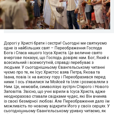
Дорогі у Христі брати і сестри! Сьогодні ми святкуємо
одне із найбільших свят – Переображення Господа
Бога і Спаса нашого Ісуса Христа. Це величне свято
вчергове показує, що Господь довіряє нам. Бог, Який є
всесильний і всемогутній, справді перебуває з
людьми. У сьогоднішньому Євангельському читанні
чуємо про те, як Ісус Христос взяв Петра, Якова та
Івана, повів їх на високу гору і Переобразився перед
ними. І ось з’явилися їм Мойсей та Ілля і розмовляли з
Ним. Це, немовби, символізує зустріч Старого і Нового
Заповітів. Звісно, що учні вірили в Ісуса Христа, адже
неодноразово ставали свідками чудес, які Він вчиняв
із своєї безмірної любові. Але Переображення дало їм
можливість по-новому відкрити Його у своїх серцях. У
сьогоднішньому Євангельському уривку читаємо, як