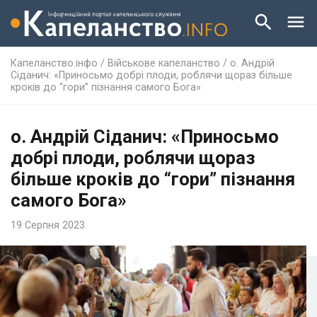
Капеланство.інфо
/
Військове капеланство
/
о. Андрій
Сіданич: «Приносьмо добрі плоди, роблячи щораз більше
кроків до “гори” пізнання самого Бога»
о. Андрій Сіданич: «Приносьмо
добрі плоди, роблячи щораз
більше кроків до “гори” пізнання
самого Бога»
19 Серпня 2023