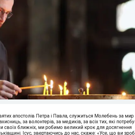
святих апостолів Петра і Павла, служиться Молебень за мир 
хисниць, за волонтерів, за медиків, за всіх тих, які потреб
чи своїх ближніх, ми робимо великий крок для досягнення
ьківщині. Ісус, звертаючись до нас, скаже: «Усе, що ви зро