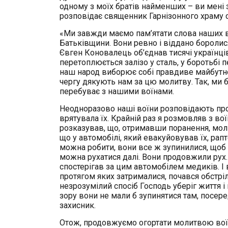
одному з моїх братів найменших – ви мені з
розповідає священник Гарнізонного храму с
«Ми завжди маємо пам’ятати слова наших ве
Батьківщини. Вони ревно і віддано боролися
Євген Коновалець об’єднав тисячі українці
перетоплюється залізо у сталь, у боротьбі 
наш народ виборює собі правдиве майбутнє.
чергу дякують нам за цю молитву. Так, ми 
перебуває з нашими воїнами.
Неодноразово наші воїни розповідають про 
врятувала їх. Крайній раз я розмовляв з во
розказував, що, отримавши поранення, молив
що у автомобілі, який евакуйовував їх, рап
можна робити, вони все ж зупинилися, щоб 
можна рухатися далі. Вони продовжили рух. І
спостерігав за цим автомобілем медиків. І 
протягом яких затрималися, почався обстріл
незрозумілий спосіб Господь уберіг життя і
зору вони не мали б зупинятися там, посеред
захисник.
Отож, продовжуємо огортати молитвою воїні