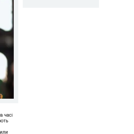
в часі
ують
били