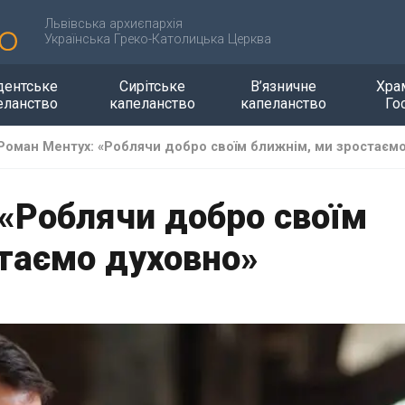
Львівська архиєпархія
Українська Греко-Католицька Церква
дентське
Сирітське
В’язничне
Хра
еланство
капеланство
капеланство
Го
 Роман Ментух: «Роблячи добро своїм ближнім, ми зростаєм
 «Роблячи добро своїм
таємо духовно»