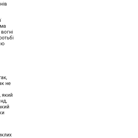
нів
ї
ема
 вогні
ротьбі
ою
ак,
ак не
о
, який
нд,
акий
ки
иклих