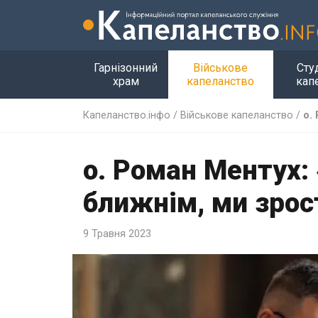
Гарнізонний
Військове
Сту
храм
капеланство
кап
Капеланство.інфо
/
Військове капеланство
/
о.
о. Роман Ментух:
ближнім, ми зрос
9 Травня 2023