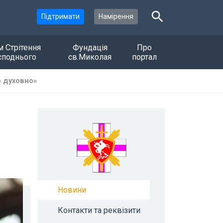
Підтримати
Намірення
м Стрітення
Фундація
Про
споднього
св.Миколая
портал
о духовно»
Новини
Контакти та реквізити