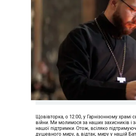
Щовівторка, о 12:00, у Гарнізонному храмі 
війни. Ми молимося за наших захисників і за
нашої підтримки. Отож, всіляко підтримую
душевного миру, а, відтак, миру у нашій Бат