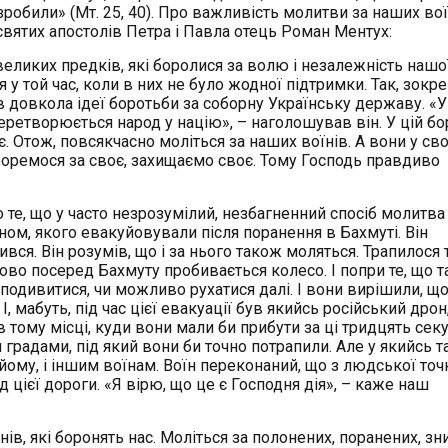
робили» (Мт. 25, 40). Про важливість молитви за наших вої
вятих апостолів Петра і Павла отець Роман Ментух:
ликих предків, які боролися за волю і незалежність нашо
 у той час, коли в них не було жодної підтримки. Так, зокр
в довкола ідеї боротьби за соборну Українську державу. «У
перетворюється народ у націю», – наголошував він. У цій бо
 Отож, повсякчасно моліться за наших воїнів. А вони у св
боремося за своє, захищаємо своє. Тому Господь правдиво
те, що у часто незрозумілий, незбагненний спосіб молитва
їном, якого евакуйовували після поранення в Бахмуті. Він
ся. Він розумів, що і за нього також моляться. Трапилося т
тово посеред Бахмуту пробивається колесо. І попри те, що т
подивитися, чи можливо рухатися далі. І вони вирішили, щ
, мабуть, під час цієї евакуації був якийсь російський дрон
в тому місці, куди вони мали би прибути за ці тридцять секу
 градами, під який вони би точно потрапили. Але у якийсь т
 йому, і іншим воїнам. Воїн переконаний, що з людської точ
 цієї дороги. «Я вірю, що це є Господня дія», – каже наш
в, які боронять нас. Моліться за полонених, поранених, зн