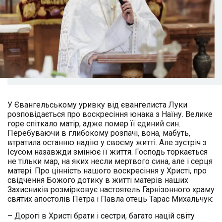
У Євангельському уривку від євангелиста Луки
розповідається про воскресіння юнака з Наїну. Велике
горе спіткало матір, адже помер її єдиний син.
Перебуваючи в глибокому розпачі, вона, мабуть,
втратила останню надію у своєму житті. Але зустріч з
Ісусом назавжди змінює її життя. Господь торкається
не тільки мар, на яких несли мертвого сина, але і серця
матері. Про цінність нашого воскресіння у Христі, про
свідчення Божого дотику в житті матерів наших
Захисників розмірковує настоятель Гарнізонного храму
святих апостолів Петра і Павла отець Тарас Михальчук:
– Дорогі в Христі брати і сестри, багато націй світу