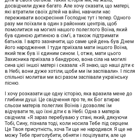
досвідчили дуже багато. Але хочу сказати, що матері,
які втратили своїх дітей на війні, навчили нас
переживати воскресіння Господнє тут і тепер. Одного
разу ми поїхали в один з районних центрів, щоб
помолитися на могилі нашого полеглого Воїна, який
був єдиною дитиною в сім’ї, а також підтримати
батьків. І варто зазначити, що саме цей день був Днем
його народження. І туди приїхала мати іншого Воїна,
який теж був її єдиним сином. І, отже, мати цього
Захисника приїхала з бандурою, вона сіла на могилі
сина цієї іншої матері і сказала: «Я знаю, що наші діти є
в Небі, вони дуже хотіли, щоби ми їм заспівали». І після
спільної молитви ми всі разом заспівали українську
пісню.
І хочу розказати ще одну історію, яка вразила мене до
глибини душі. Це свідчення про те, як Бог втирає
сльози матерів полеглих Воїнів і дозволяє їм
відчувати те, що їхні діти є в Небі. Одна з матерів
свідчила: «Я зараз перебуваю у стані, який, дякуючи
Тобі, Сину, пізнала тоді, коли носила Тебе під серцем.
Це Твоя присутність, хоча Ти ще не народився. Я ще не
можу Тебе приголубити, обняти і поцілувати, але це