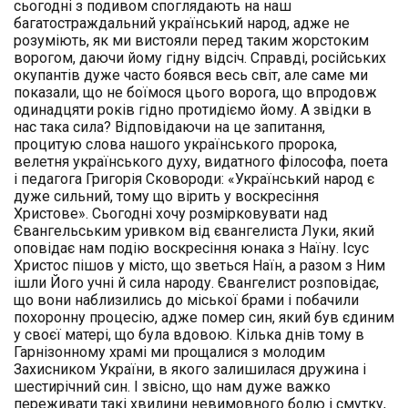
сьогодні з подивом споглядають на наш
багатостраждальний український народ, адже не
розуміють, як ми вистояли перед таким жорстоким
ворогом, даючи йому гідну відсіч. Справді, російських
окупантів дуже часто боявся весь світ, але саме ми
показали, що не боїмося цього ворога, що впродовж
одинадцяти років гідно протидіємо йому. А звідки в
нас така сила? Відповідаючи на це запитання,
процитую слова нашого українського пророка,
велетня українського духу, видатного філософа, поета
і педагога Григорія Сковороди: «Український народ є
дуже сильний, тому що вірить у воскресіння
Христове». Сьогодні хочу розмірковувати над
Євангельським уривком від євангелиста Луки, який
оповідає нам подію воскресіння юнака з Наїну. Ісус
Христос пішов у місто, що зветься Наїн, а разом з Ним
ішли Його учні й сила народу. Євангелист розповідає,
що вони наблизились до міської брами і побачили
похоронну процесію, адже помер син, який був єдиним
у своєї матері, що була вдовою. Кілька днів тому в
Гарнізонному храмі ми прощалися з молодим
Захисником України, в якого залишилася дружина і
шестирічний син. І звісно, що нам дуже важко
переживати такі хвилини невимовного болю і смутку,