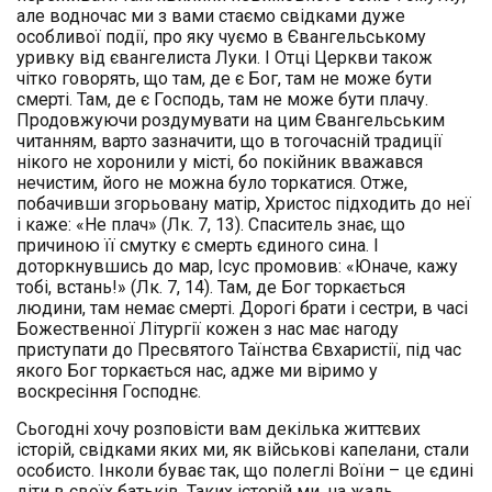
але водночас ми з вами стаємо свідками дуже
особливої події, про яку чуємо в Євангельському
уривку від євангелиста Луки. І Отці Церкви також
чітко говорять, що там, де є Бог, там не може бути
смерті. Там, де є Господь, там не може бути плачу.
Продовжуючи роздумувати на цим Євангельським
читанням, варто зазначити, що в тогочасній традиції
нікого не хоронили у місті, бо покійник вважався
нечистим, його не можна було торкатися. Отже,
побачивши згорьовану матір, Христос підходить до неї
і каже: «Не плач» (Лк. 7, 13). Спаситель знає, що
причиною її смутку є смерть єдиного сина. І
доторкнувшись до мар, Ісус промовив: «Юначе, кажу
тобі, встань!» (Лк. 7, 14). Там, де Бог торкається
людини, там немає смерті. Дорогі брати і сестри, в часі
Божественної Літургії кожен з нас має нагоду
приступати до Пресвятого Таїнства Євхаристії, під час
якого Бог торкається нас, адже ми віримо у
воскресіння Господнє.
Сьогодні хочу розповісти вам декілька життєвих
історій, свідками яких ми, як військові капелани, стали
особисто. Інколи буває так, що полеглі Воїни – це єдині
діти в своїх батьків. Таких історій ми, на жаль,