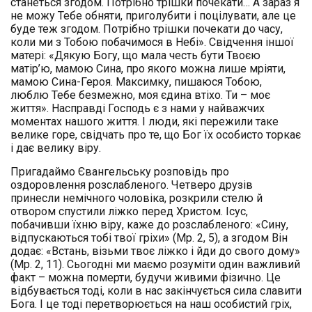
станеться згодом. Потрібно трішки почекати… А зараз я
не можу Тебе обняти, приголубити і поцілувати, але це
буде теж згодом. Потрібно трішки почекати до часу,
коли ми з Тобою побачимося в Небі». Свідчення іншої
матері: «Дякую Богу, що мала честь бути Твоєю
матір’ю, мамою Сина, про якого можна лише мріяти,
мамою Сина-Героя. Максимку, пишаюся Тобою,
люблю Тебе безмежно, моя єдина втіхо. Ти – моє
життя». Насправді Господь є з нами у найважчих
моментах нашого життя. І люди, які пережили таке
велике горе, свідчать про те, що Бог їх особисто торкає
і дає велику віру.
Пригадаймо Євангельську розповідь про
оздоровлення розслабленого. Четверо друзів
принесли немічного чоловіка, розкрили стелю й
отвором спустили ліжко перед Христом. Ісус,
побачивши їхню віру, каже до розслабленого: «Сину,
відпускаються тобі твої гріхи» (Мр. 2, 5), а згодом Він
додає: «Встань, візьми твоє ліжко і йди до свого дому»
(Мр. 2, 11). Сьогодні ми маємо розуміти один важливий
факт – можна померти, будучи живими фізично. Це
відбувається тоді, коли в нас закінчується сила славити
Бога. І це тоді перетворюється на наш особистий гріх,