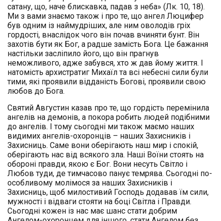
сатану, що, наче блискавка, падав з неба» (Лк. 10, 18).
Ми з вами знаємо також і про те, що ангел Люцифер
був одним із наймудріших, але ним оволодів гріх
гордості, внаслідок чого він почав вчиняти бунт. Він
захотів бути як Бог, а радше замість Бога. Це бажання
настільки засліпило його, що він прагнув
неможливого, адже забувся, хто ж дав йому життя. І
натомість архистратиг Михаїл та всі небесні сили були
тими, які проявили відданість Богові, проявили свою
любов до Бога.
Святий Августин казав про те, що гордість перемінила
ангелів на демонів, а покора робить людей подібними
до ангелів. І тому сьогодні ми також маємо наших
видимих ангелів-охоронців – наших Захисників і
Захисниць. Саме вони оберігають наш мир і спокій,
оберігають нас від всякого зла. Наші Воїни стоять на
обороні правди, якою є Бог. Вони несуть Світло і
Любов туди, де тимчасово панує темрява. Сьогодні по-
особливому молімося за наших Захисників і
Захисниць, щоб милостивий Господь додавав їм сили,
мужності і відваги стояти на боці Світла і Правди.
Сьогодні кожен із нас має шанс стати добрим
Ангелом-охоронцем для іншого, стати Ангелом без