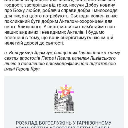
гордості, застерігши від гріха, несучи Добру новину
про Божу любов, роблячи справи добра і милосердя
для тих, які цього потребують. Сьогодні кожен із нас
покликаний бути добрим Ангелом-охоронцем для
свого ближнього. У своїх молитвах пам’ятаймо про
наших видимих і невидимих Ангелів. І будьмо
впевнені в тому, що вони оберігатимуть нас на цій
нелегкій дорозі до святості.
о. Володимир Адамчук, священник Гарнізонного храму
святих апостолів Петра і Павла, капелан Львівського
ліцею з посиленою військово-фізичною підготовкою
імені Героїв Крут
РОЗКЛАД БОГОСЛУЖІНЬ У ГАРНІЗОННОМУ