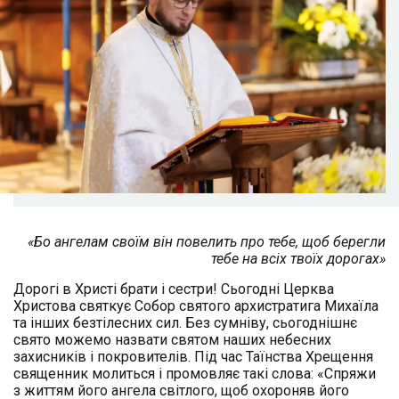
«Бо ангелам своїм він повелить про тебе, щоб берегли
тебе на всіх твоїх дорогах»
Дорогі в Христі брати і сестри! Сьогодні Церква
Христова святкує Собор святого архистратига Михаїла
та інших безтілесних сил. Без сумніву, сьогоднішнє
свято можемо назвати святом наших небесних
захисників і покровителів. Під час Таїнства Хрещення
священник молиться і промовляє такі слова: «Спряжи
з життям його ангела світлого, щоб охороняв його