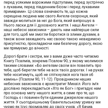
перед усякими ворожими підступами, перед зустріччю
з лукавим, перед південним бісом і перед лукавими
примарами». Ці слова означають те, що кожна
охрещена людина має свого Ангела-охоронця, який
завжди молиться за неї до Бога, який випрошує в
Нього ласки для її духовного життя. І наші Ангели –
наші небесні захисники – дають нам найперше сили
для того, щоб ми змогли боротися із злими духами, а
також вони захищають нас своєю такою невидимою
присутністю, прокладаючи нам безпечну дорогу, якою
ми прямуємо до вічності.
Дорогі брати і сестри, ми з вами дуже часто читаємо
Книгу Псалмів, зокрема Псалом 90, у якому молимося
такими словами: «Бо ангелам своїм він повелить про
тебе, щоб берегли тебе на всіх твоїх дорогах. І на руках
тебе носитимуть, щоб не спіткнулася нога твоя об
камінь» (Псалом 90, 11-12). Провідником наших
небесних захисників є архистратиг Михаїл. Його ім’я
дослівно перекладається «Хто як Бог» і пригадує нам
про основну мету нашого життя, а саме про те, що
Господь є і повинен бути єдиним джерелом нашого
життя. У сьогоднішньому Євангельському уривку ми
чуємо як Ісус промовляє до своїх учнів: «Я бачив