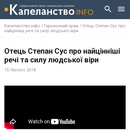
Капеланство.інфо
/
Гарнізонний храм
/
Отець Степан Сус про
найцінніші речі та силу людської віри
Отець Степан Сус про найцінніші
речі та силу людської віри
15 Лютого 2018