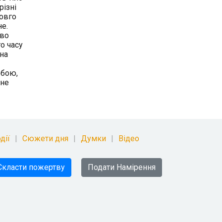
різні
довго
не.
ово
о часу
 на
 бою,
 не
дії
Сюжети дня
Думки
Відео
Скласти пожертву
Подати Намірення