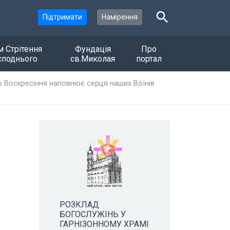
Підтримати
Намірення
м Стрітення
Фундація
Про
споднього
св.Миколая
портал
го Воскресіння наповнює серця наших Воїнів
РОЗКЛАД
БОГОСЛУЖІНЬ У
ГАРНІЗОННОМУ ХРАМІ