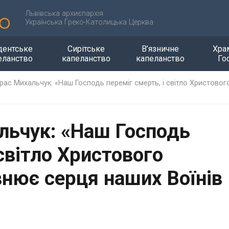
Львівська архиєпархія
Українська Греко-Католицька Церква
дентське
Сирітське
В’язничне
Хра
еланство
капеланство
капеланство
Го
рас Михальчук: «Наш Господь переміг смерть, і світло Христово
льчук: «Наш Господь
 світло Христового
внює серця наших Воїнів