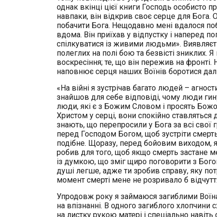
однак вкінці цієї книги Господь особисто п
навпаки, він відкрив своє серце для Бога.
побачити Бога. Нещодавно мені вдалося поб
вдома. Він приїхав у відпустку і наперед п
спілкуватися із живими людьми». Виявляєть
полеглих на полі бою та безвісті зниклих. 
воскресіння; те, що він пережив на фронті.
наповнює серця наших Воїнів боротися далі
«На війні я зустрічав багато людей – агност
знайшов для себе відповіді, чому люди гину
люди, які є з Божим Словом і просять Божо
Христом у серці, вони спокійно ставляться д
знають, що перепросили у Бога за всі свої 
перед Господом Богом, щоб зустріти смерть
подібне. Щоразу, перед бойовим виходом, я 
робив для того, щоб якщо смерть застане ме
із думкою, що зміг щиро поговорити з Бог
душі легше, адже ти зробив справу, яку потр
момент смерті мене не розривало б відчуття,
Упродовж року я займаюся загиблими Воїнами.
на впізнанні. В одного загиблого хлопчини 
на листку рукою матері і спеціально навіть