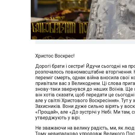
Христос Воскрес!
Дорогі брати і сестри! Йдучи сьогодні на пр
розпочалось повномасштабне вторгнення. На
переміг смерть, однак війна вносила свої к
привітали вас з Великоднем. Ці слова прига
знову-таки звернувся до наших Воїнів. Ще 
він хотів сказати, щоб передати це сьогодні
але у світлі Христового Воскресіння». Тут 
Захисників. Вони дуже сильно вірять у воск
«Прощай», але «До зустрічі у Небі. Ми там, 
утверджують у вірі.
Не зважаючи на велику радість, ми, як люди
Тому невипадково упродовж Великого Посту