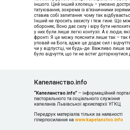
іншого. Цей інший хлопець – умовно достроко
татуювання, зокрема із в’язничними зорями 
ставив собі запитання: чому так відбуваєть
Інший не просить захисту і теж гине. Що м
обороняє, Воно дає силу і віру бути непохи
у них були лише легкі контузії. А є люди, я
фронті. Я це можу пояснити лише так – так 
уповай на Бога, адже це додає сил і відчутт
чи у відпустці, чи будь-де. Важливо лише з
було відчуття, що ти не встиг доторкнутис
Капеланство.info
“Капеланство.info”
– інформаційний порта
пасторального та соціального служіння
капеланів Львівської архиєпархії УГКЦ.
Передрук матеріалів тільки за наявності
гіперпосилання на
www.kapelanstvo.info