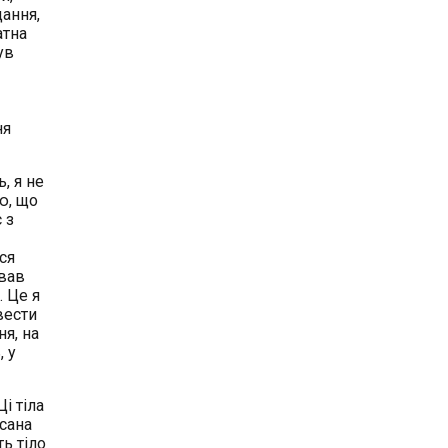
дання,
атна
ув
ня
, я не
ю, що
 з
ся
ивав
. Це я
вести
я, на
, у
і тіла
исана
ь тіло