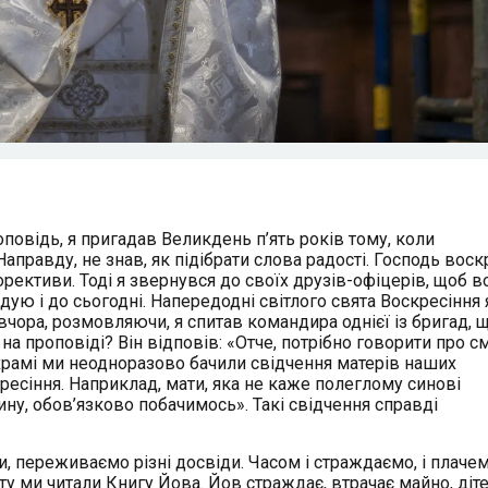
оповідь, я пригадав Великдень п’ять років тому, коли
правду, не знав, як підібрати слова радості. Господь воск
орективи. Тоді я звернувся до своїх друзів-офіцерів, щоб в
дую і до сьогодні. Напередодні світлого свята Воскресіння 
вчора, розмовляючи, я спитав командира однієї із бригад, 
 на проповіді? Він відповів: «Отче, потрібно говорити про с
у храмі ми неодноразово бачили свідчення матерів наших
ресіння. Наприклад, мати, яка не каже полеглому синові
сину, обов’язково побачимось». Такі свідчення справді
, переживаємо різні досвіди. Часом і страждаємо, і плачем
 ми читали Книгу Йова. Йов страждає, втрачає майно, діте