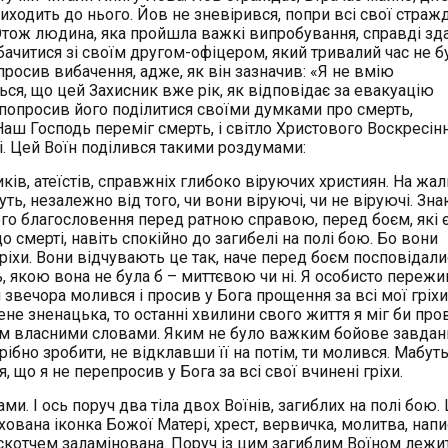
риходить до нього. Йов не зневірився, попри всі свої страж
 Отож людина, яка пройшла важкі випробування, справді зд
ачитися зі своїм другом-офіцером, який тривалий час не б
опросив вибачення, адже, як він зазначив: «Я не вмію
ся, що цей Захисник вже рік, як відповідає за евакуацію
Я попросив його поділитися своїми думками про смерть,
 Наш Господь переміг смерть, і світло Христового Воскресін
. Цей Воїн поділився такими роздумами:
иків, атеїстів, справжніх глибоко віруючих християн. На жаль
ть, незалежно від того, чи вони віруючі, чи не віруючі. Зна
го благословення перед ратною справою, перед боєм, які є
о смерті, навіть спокійно до загибелі на полі бою. Бо вони
гріхи. Вони відчувають це так, наче перед боєм посповідали
, якою вона не була б – миттєвою чи ні. Я особисто переж
звечора молився і просив у Бога прощення за всі мої гріхи
не зненацька, то останні хвилини свого життя я міг би про
ом власними словами. Яким не було важким бойове завданн
ібно зробити, не відклавши її на потім, ти молився. Мабуть
 що я не перепросив у Бога за всі свої вчинені гріхи.
 І ось поруч два тіла двох Воїнів, загиблих на полі бою. Ц
схована іконка Божої Матері, хрест, вервичка, молитва, нап
 скотчем заламінована. Поруч із цим загиблим Воїном лежит