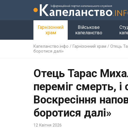
Гарнізонний
Військове
Сту
храм
капеланство
кап
Капеланство.інфо
/
Гарнізонний храм
/
Отець Та
боротися далі»
Отець Тарас Миха
переміг смерть, і
Воскресіння напо
боротися далі»
12 Квітня 2026