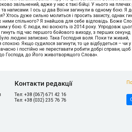
во звільнений, адже у нас є такі бійці. У нього на плечах 
та написами. І ось ці два Воїни загинули в одному бою. Я 
ся? Хтось дуже сильно молиться і просить захисту, однак ги
іж ними спільного? Я знайшов для себе відповідь. Боже Сл
тним у бою. Є люди, які воюють із 2014 року. Упродовж цьог
кі гинуть під час першого бойового виходу, з перших секунд
було людині записано. Така Господня воля. Поки ти живий,
я спокою. Якщо судилося загинути, то це відбудеться – чи у
авчасно і постійно не переставати робити добрі справи, щоб
я до Господа, до Його животворящого Слова».
Контакти редакції
По
л
Тел: +38 (067) 671 42 16
Тел: +38 (032) 235 76 76