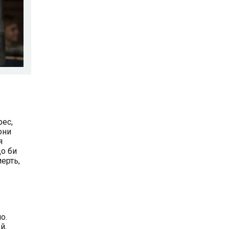
рес,
они
я
що би
мерть,
о.
й,