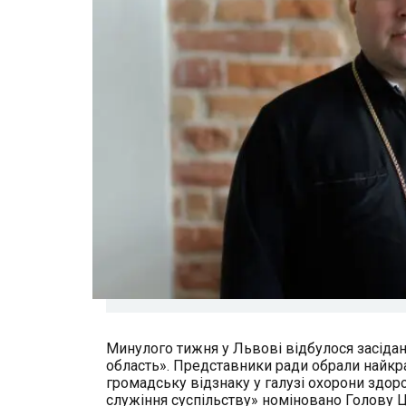
Минулого тижня у Львові відбулося засіда
область». Представники ради обрали найкра
громадську відзнаку у галузі охорони здор
служіння суспільству» номіновано Голову Ц