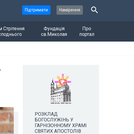
Підтримати
Намірення
м Стрітення
Фундація
Про
споднього
св.Миколая
портал
у
РОЗКЛАД
БОГОСЛУЖІНЬ У
ГАРНІЗОННОМУ ХРАМІ
СВЯТИХ АПОСТОЛІВ