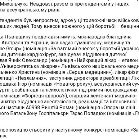
 Михальчука. Невдовзі, разом із претендентами у інших
на всеукраїнському рівні.
ендентів був непростим, адже у ці тривожні часи військові
аших людей. Тому внесок кожного у цій боротьбі – безцінн
ка Львівщину представлятимуть: міжнародна благодійна
Австралії та України, яка надає гуманітарну, медичну та
ne Group» (номінація «За вагомий внесок у боротьбі україн
ний дитячий кардіохірург, завідувач відділення дитячої
олая Ячнік Олександр (номінація «Найкращий лікар – еталон
и «Університетська лікарня» Львівського національного мед
ьченко Христина (номінація «Серце медецини»), лікар фіз
літації «Незламних», заступник директора з реабілітації Лік
шівка Ігор (номінація «Новатор року»), всеукраїнський су
ргії, реабілітації та психологічної підтримки постраждалих
(номінація «Фортеця здоров’я), старший лейтенант медичної
натор відділення анестезіології, реанімації та інтенсивної
ої частини А0998 Риштій Роман (номінація «Опора на лінії
го Батальйону Госпітальєри Тарас Попадюк (номінація «Г
 пропозицію створити у наступному конкурсі номінацію «За
і».