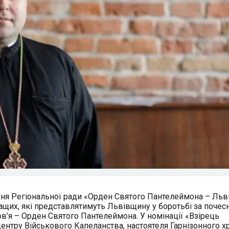
ння Регіональної ради «Орден Святого Пантелеймона – Льв
щих, які представлятимуть Львівщину у боротьбі за почес
ов’я – Орден Святого Пантелеймона. У номінації «Взірець
ентру Військового Капеланства, настоятеля Гарнізонного х