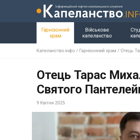
Гарнізонний
Військове
Сту
храм
капеланство
кап
Капеланство.інфо
/
Гарнізонний храм
/
Отець Та
Отець Тарас Миха
Святого Пантеле
9 Квітня 2025