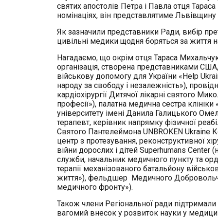
святих апостолів Петра і Павла отця Тараса
номінаціях, він представлятиме Львівщину 
Як зазначили представники Ради, вибір прет
цивільні медики щодня боряться за життя н
Нагадаємо, що окрім отця Тараса Михальчу
організація, створена представниками США, 
військову допомогу для України «Help Ukrai
народу за свободу і незалежність»), провід
кардіохірургії Дитячої лікарні святого Мик
професії»), палатна медична сестра клінік
університету імені Данила Галицького Омел
терапевт, керівник напрямку фізичної реабі
Святого Пантелеймона UNBROKEN Ukraine Ко
центр з протезування, реконструктивної хіру
війни дорослих і дітей Superhumans Center 
служби, начальник медичного пункту та орди
терапії механізованого батальйону військов
життя»), фельдшер Медичного Добровольчо
медичного фронту»).
Також члени Регіональної ради підтримали
вагомий внесок у розвиток науки у медицин