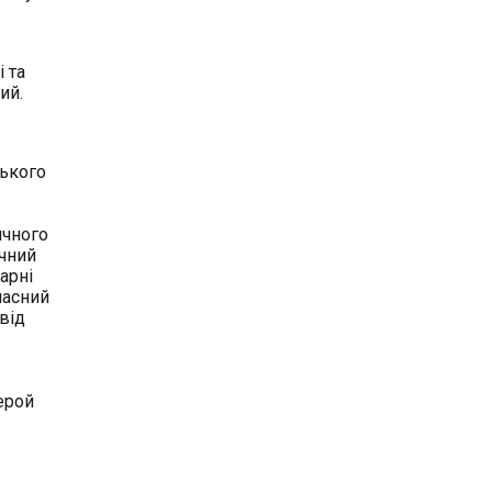
 та
ий.
ського
ичного
ичний
арні
часний
 від
ерой