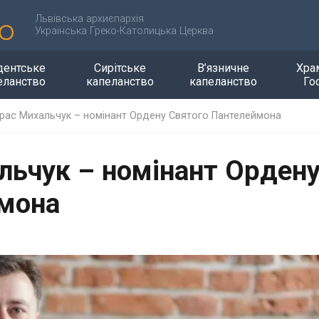
Львівська архиєпархія
Українська Греко-Католицька Церква
дентське
Сирітське
В’язничне
Хра
еланство
капеланство
капеланство
Го
рас Михальчук – номінант Ордену Святого Пантелеймона
льчук – номінант Орден
ймона