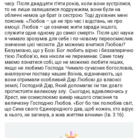
часу. Після двадцяти п’яти років, коли вони зустрілися,
то не лише залишалися подружжям, вони були на
обличчі немов це брат із сестрою. Тоді духівник мені
пояснив: «Любов – це не про час і відстань, не про
емоції. Любов – це означає жити заради іншого,
служити одне одному до самої смерті». Після цієї науки
я чимало зрозумів для себе і по-новому переосмислив
значення цієї чесноти. Де можемо вчитися Любові?
Безумовно, що у Бозі. Бог любить вірно і беззаперечно
тією Любов’ю, яка ніколи не переминає. Саме тому
маємо зізнатися собі, що не можемо любити інших,
якщо не любимо Господа. Чимало сучасних богословів,
аналізуючи поставу наших Воїнів, відзначають, що
вони отримали особливий Дар Любові до власної
землі, Господній Дар, Який допомагає їм так довго
протистояти великому злу. Сьогодні, вдивляючись у
Хрест, ми осмислюємо вимір нашого спасіння та
величезну Господню Любов. «Бог бо так полюбив світ,
що Сина свого Єдинородного дав, щоб кожен, хто вірує
в нього, не загинув, а жив життям вічним» (Ів. 3:16).