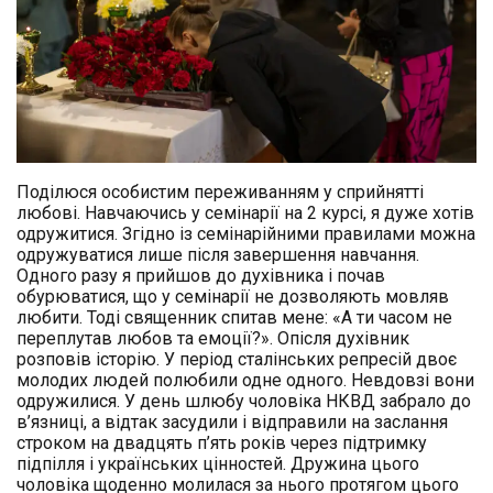
Поділюся особистим переживанням у сприйнятті
любові. Навчаючись у семінарії на 2 курсі, я дуже хотів
одружитися. Згідно із семінарійними правилами можна
одружуватися лише після завершення навчання.
Одного разу я прийшов до духівника і почав
обурюватися, що у семінарії не дозволяють мовляв
любити. Тоді священник спитав мене: «А ти часом не
переплутав любов та емоції?». Опісля духівник
розповів історію. У період сталінських репресій двоє
молодих людей полюбили одне одного. Невдовзі вони
одружилися. У день шлюбу чоловіка НКВД забрало до
в’язниці, а відтак засудили і відправили на заслання
строком на двадцять п’ять років через підтримку
підпілля і українських цінностей. Дружина цього
чоловіка щоденно молилася за нього протягом цього