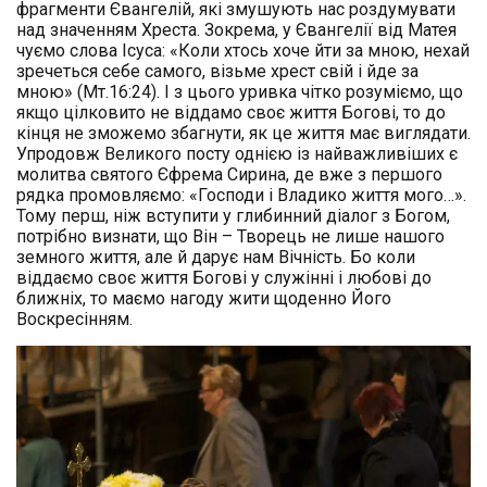
фрагменти Євангелій, які змушують нас роздумувати
над значенням Хреста. Зокрема, у Євангелії від Матея
чуємо слова Ісуса: «Коли хтось хоче йти за мною, нехай
зречеться себе самого, візьме хрест свій і йде за
мною» (Мт.16:24). І з цього уривка чітко розуміємо, що
якщо цілковито не віддамо своє життя Богові, то до
кінця не зможемо збагнути, як це життя має виглядати.
Упродовж Великого посту однією із найважливіших є
молитва святого Єфрема Сирина, де вже з першого
рядка промовляємо: «Господи і Владико життя мого…».
Тому перш, ніж вступити у глибинний діалог з Богом,
потрібно визнати, що Він – Творець не лише нашого
земного життя, але й дарує нам Вічність. Бо коли
віддаємо своє життя Богові у служінні і любові до
ближніх, то маємо нагоду жити щоденно Його
Воскресінням.