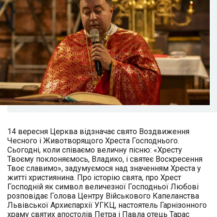
14 вересня Церква відзначає свято Воздвиження
Чесного і Животворящого Хреста Господнього.
Сьогодні, коли співаємо величну пісню: «Хресту
Твоєму поклоняємось, Владико, і святеє Воскресення
Твоє славимо», задумуємося над значенням Хреста у
житті християнина. Про історію свята, про Хрест
Господній як символ величезної Господньої Любові
розповідає Голова Центру Військового Капеланства
Львівської Архиєпархії УГКЦ, настоятель Гарнізонного
храму святих апостолів Петра і Павла отець Тарас