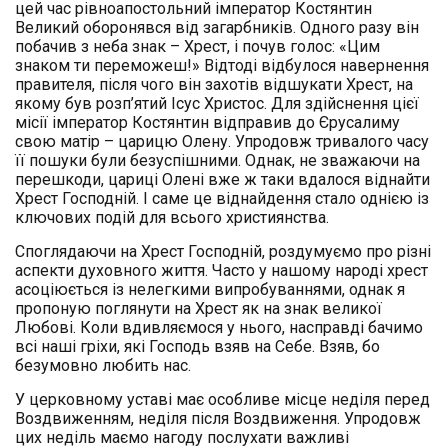
цей час рівноапостольний імператор Костянтин
Великий оборонявся від загарбників. Одного разу він
побачив з неба знак – Хрест, і почув голос: «Цим
знаком ти переможеш!» Відтоді відбулося навернення
правителя, після чого він захотів відшукати Хрест, на
якому був розп’ятий Ісус Христос. Для здійснення цієї
місії імператор Костянтин відправив до Єрусалиму
свою матір – царицю Олену. Упродовж тривалого часу
її пошуки були безуспішними. Однак, не зважаючи на
перешкоди, цариці Олені вже ж таки вдалося віднайти
Хрест Господній. І саме це віднайдення стало однією із
ключових подій для всього християнства.
Споглядаючи на Хрест Господній, роздумуємо про різні
аспекти духовного життя. Часто у нашому народі хрест
асоціюється із нелегкими випробуваннями, однак я
пропоную поглянути на Хрест як на знак великої
Любові. Коли вдивляємося у нього, насправді бачимо
всі наші гріхи, які Господь взяв на Себе. Взяв, бо
безумовно любить нас.
У церковному уставі має особливе місце неділя перед
Воздвиженням, неділя після Воздвиження. Упродовж
цих неділь маємо нагоду послухати важливі