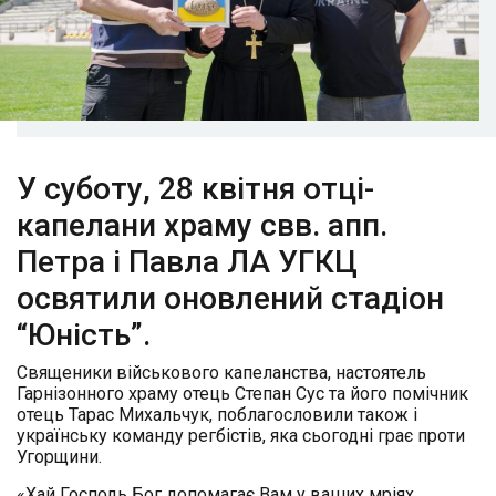
У суботу, 28 квітня отці-
капелани храму свв. апп.
Петра і Павла ЛА УГКЦ
освятили оновлений стадіон
“Юність”.
Священики військового капеланства, настоятель
Гарнізонного храму отець Степан Сус та його помічник
отець Тарас Михальчук, поблагословили також і
українську команду регбістів, яка сьогодні грає проти
Угорщини.
«Хай Господь Бог допомагає Вам у ваших мріях