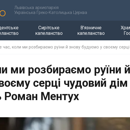
Львівська архиєпархія
Українська Греко-Католицька Церква
дентське
Сирітське
В’язничне
Хра
еланство
капеланство
капеланство
Го
це час, коли ми розбираємо руїни й знову будуємо у своєму серц
оли ми розбираємо руїни 
воєму серці чудовий дім
ць Роман Ментух