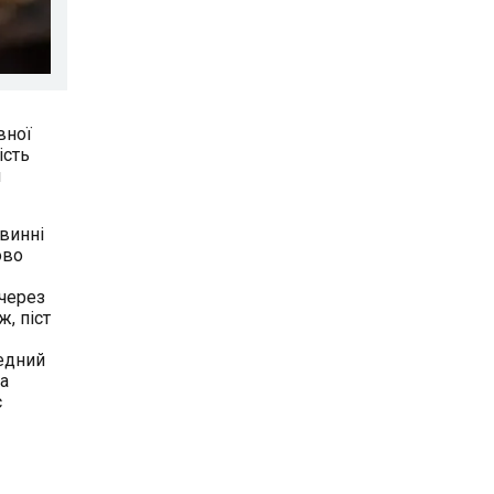
вної
ість
и
овинні
ово
 через
, піст
ведний
 а
с