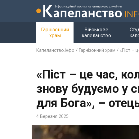
Гарнізонний
Військове
Сту
храм
капеланство
кап
Капеланство.інфо
/
Гарнізонний храм
/
«Піст – 
«Піст – це час, к
знову будуємо у с
для Бога», – оте
4 Березня 2025