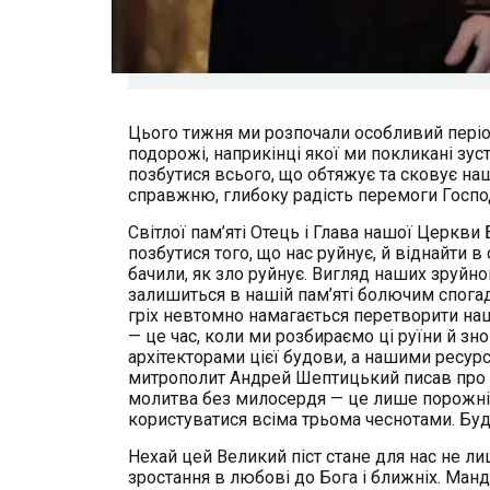
Цього тижня ми розпочали особливий період
подорожі, наприкінці якої ми покликані зу
позбутися всього, що обтяжує та сковує наш
справжню, глибоку радість перемоги Госпо
Світлої пам’яті Отець і Глава нашої Церкв
позбутися того, що нас руйнує, й віднайти 
бачили, як зло руйнує. Вигляд наших зруйно
залишиться в нашій пам’яті болючим спогад
гріх невтомно намагається перетворити наше
— це час, коли ми розбираємо ці руїни й зн
архітекторами цієї будови, а нашими ресур
митрополит Андрей Шептицький писав про ці
молитва без милосердя — це лише порожній
користуватися всіма трьома чеснотами. Буд
Нехай цей Великий піст стане для нас не ли
зростання в любові до Бога і ближніх. Ман