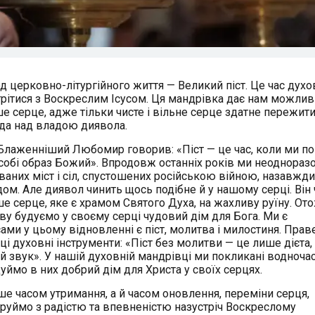
 церковно-літургійного життя — Великий піст. Це час духо
стрітися з Воскреслим Ісусом. Ця мандрівка дає нам можлив
е серце, адже тільки чисте і вільне серце здатне пережит
да над владою диявола.
и Блаженніший Любомир говорив: «Піст — це час, коли ми п
в собі образ Божий». Впродовж останніх років ми неоднораз
ваних міст і сіл, спустошених російською війною, назавжди
ом. Але диявол чинить щось подібне й у нашому серці. Він
 серце, яке є храмом Святого Духа, на жахливу руїну. Отож
ову будуємо у своєму серці чудовий дім для Бога. Ми є
сами у цьому відновленні є піст, молитва і милостиня. Пра
 духовні інструменти: «Піст без молитви — це лише дієта,
 звук». У нашій духовній мандрівці ми покликані водноча
уймо в них добрий дім для Христа у своїх серцях.
ше часом утримання, а й часом оновлення, переміни серця,
друймо з радістю та впевненістю назустріч Воскреслому