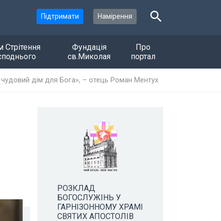
Підтримати
Намірення
м Стрітення
Фундація
Про
споднього
св.Миколая
портал
і чудовий дім для Бога», – отець Роман Ментух
й
РОЗКЛАД
БОГОСЛУЖІНЬ У
ГАРНІЗОННОМУ ХРАМІ
СВЯТИХ АПОСТОЛІВ