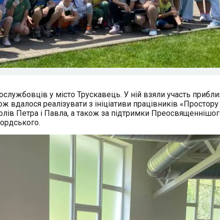
ослужбовців у місто Трускавець. У ній взяли участь прибл
рож вдалося реалізувати з ініціативи працівників «Простору
олів Петра і Павла, а також за підтримки Преосвященнішог
ордського.