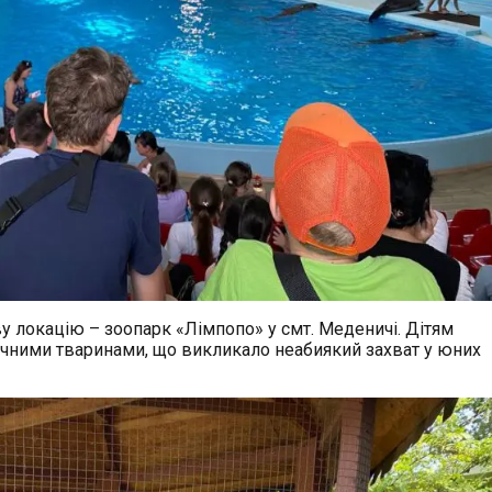
аву локацію – зоопарк «Лімпопо» у смт. Меденичі. Дітям
тичними тваринами, що викликало неабиякий захват у юних