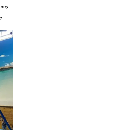
таву
у