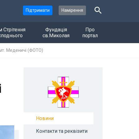
Підтримати
Намірення
м Стрітення
Фундація
Про
споднього
св.Миколая
портал
смт. Меденичі (ФОТО)
і
Новини
Контакти та реквізити