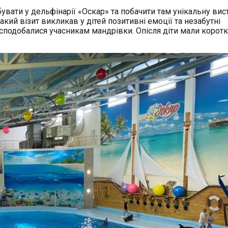
увати у дельфінарії «Оскар» та побачити там унікальну вис
акий візит викликав у дітей позитивні емоції та незабутні
подобалися учасникам мандрівки. Опісля діти мали коротк