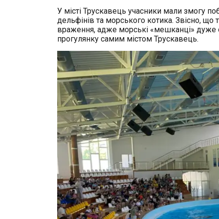
У місті Трускавець учасники мали змогу поб
дельфінів та морського котика. Звісно, що т
враження, адже морські «мешканці» дуже с
прогулянку самим містом Трускавець.