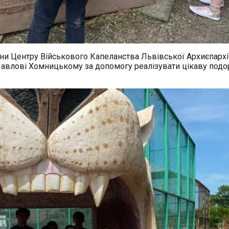
ни Центру Військового Капеланства Львівської Архиєпархі
авлові Хомницькому за допомогу реалізувати цікаву под