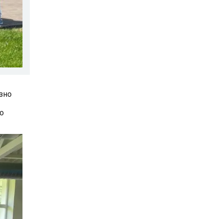
изно
о