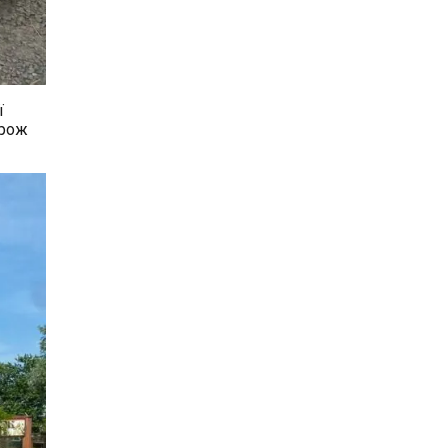
ї
орож