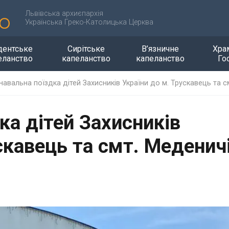
Львівська архиєпархія
Українська Греко-Католицька Церква
дентське
Сирітське
В’язничне
Хра
еланство
капеланство
капеланство
Го
знавальна поїздка дітей Захисників України до м. Трускавець та 
ка дітей Захисників
скавець та смт. Меденич