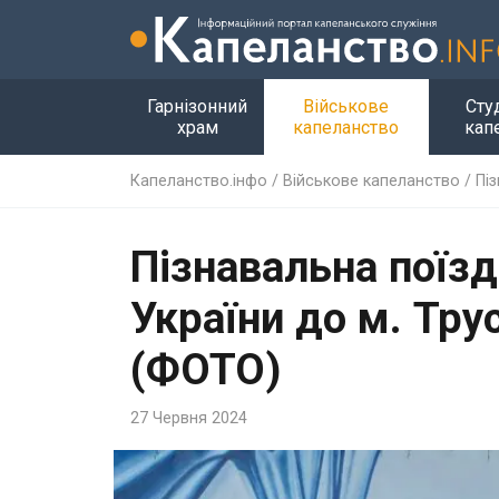
Гарнізонний
Військове
Сту
храм
капеланство
кап
Капеланство.інфо
/
Військове капеланство
/
Пі
Пізнавальна поїзд
України до м. Тру
(ФОТО)
27 Червня 2024