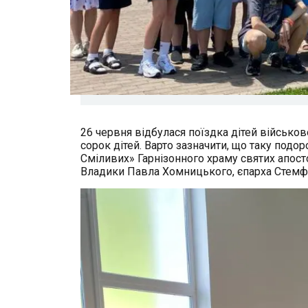
26 червня відбулася поїздка дітей військов
сорок дітей. Варто зазначити, що таку подо
Сміливих» Гарнізонного храму святих апост
Владики Павла Хомницького, єпарха Стемф