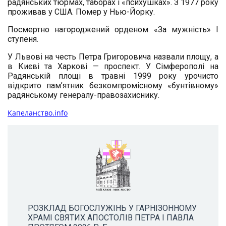
радянських тюрмах, таборах і «психушках». З 1977 року
проживав у США. Помер у Нью-Йорку.
Посмертно нагороджений орденом «За мужність» І
ступеня.
У Львові на честь Петра Григоровича назвали площу, а
в Києві та Харкові — проспект. У Сімферополі на
Радянській площі в травні 1999 року урочисто
відкрито пам’ятник безкомпромісному «бунтівному»
радянському генералу-правозахиснику.
Капеланство.info
РОЗКЛАД БОГОСЛУЖІНЬ У ГАРНІЗОННОМУ
ХРАМІ СВЯТИХ АПОСТОЛІВ ПЕТРА І ПАВЛА