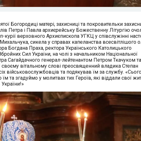
ятої Богородиці матері, захисниці та покровительки захисн
толів Петра і Павла архиєрейську Божественну Літургію очо
п-курії верховного Архиєпископа УГКЦ у співслужінні наст
 Михальчука, сикела у справах капеланства всесвітлішого о
ора Богдана Праха, ректора Українського Католицького
 Збройних Сил України, на чолі з начальником Національної
етра Сагайдачного генерал-лейтенантом Петром Ткачуком т
У своєму вітальному слові преосвященний владика Степан
сіх військовослужбовців та подякував їм за службу. «Сьог
 їм та згадуймо у молитвах тих Героїв, які віддали свої жит
ь України!»