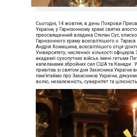
Сьогодні, 14 жовтня, в день Покрови Пресв
України, у Гарнізонному храмі святих апос
преосвященний владика Степан Сус, єписко
Гарнізонного храму всесвітлішого о. Тараса
Андрія Хомишина, всесвітлішого отця-докт
Університету, численної кількості офіцерів
академії сухопутних військ імені гетьма П
капеланами збройних сил США та Канади . 
привітав зі святом дня Захисника України в
пам‘ятаймо про Захисників України, дякуємо
волю, незалежність, сувернітет та цілісніст