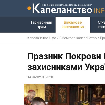
Гарнізонний
Військове
Сту
храм
капеланство
кап
Капеланство.інфо
/
Військове капеланство
/
Пр
Празник Покрови 
захисниками Укра
14 Жовтня 2020