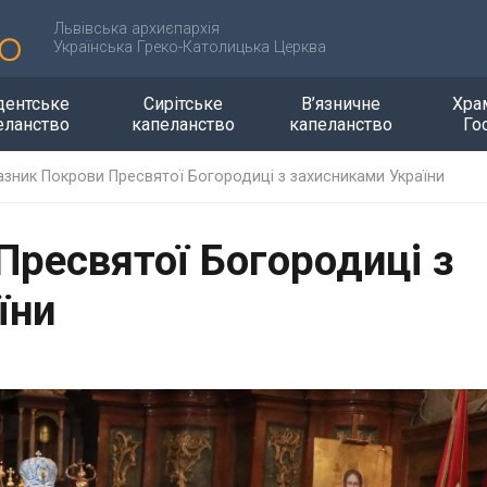
Львівська архиєпархія
Українська Греко-Католицька Церква
дентське
Сирітське
В’язничне
Хра
еланство
капеланство
капеланство
Го
азник Покрови Пресвятої Богородиці з захисниками України
Пресвятої Богородиці з
їни