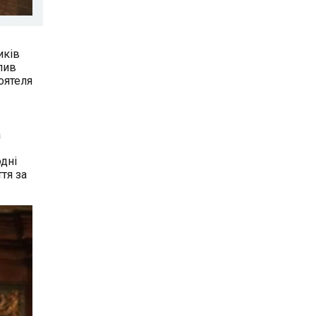
иків
лив
оятеля
.
а
одні
тя за