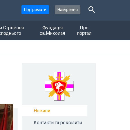
Підтримати
Намірення
м Стрітення
Фундація
Про
споднього
св.Миколая
портал
Новини
Контакти та реквізити