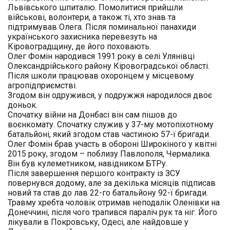
Львівського шпиталю. Помолитися прийшли
військові, волонтери, а також ті, хто знав та
підтримував Олега. Після поминальної панахиди
українського захисника перевезуть на
Кіровоградщину, де його поховають.
Олег Фомін народився 1991 року в селі Улянівці
Олександрійського району Кіровоградської області.
Після школи працював охоронцем у місцевому
агропідприємстві.
Згодом він одружився, у подружжя народилося двоє
доньок.
Спочатку війни на Донбасі він сам пішов до
воєнкомату. Спочатку служив у 37-му мотопіхотному
батальйоні, який згодом став частиною 57-ї бригади.
Олег Фомін брав участь в обороні Широкіного у квітні
2015 року, згодом – поблизу Павлополя, Чермалика.
Він був кулеметником, навідником БТРу.
Після завершення першого контракту із ЗСУ
повернувся додому, але за декілька місяців підписав
новий та став до лав 22-го батальйону 92-ї бригади.
Травму хребта чоловік отримав неподалік Оленівки на
Донеччині, після чого трапився параліч рук та ніг. Його
лікували в Покровську, Одесі, але найдовше у