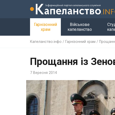
Гарнізонний
Військове
Сту
храм
капеланство
кап
Капеланство.інфо
/
Гарнізонний храм
/
Прощання
Прощання із Зено
7 Вересня 2014