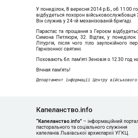
У понеділок, 8 вересня 2014 р.Б., об 11.00 
відбудеться похорон військовослужбовця Зен
Він служив у 24-ій механізованій бригаді.
Парастас та прощання з Героєм відбудетьс
Симона Петлюри, 32. Відтак, у понеділок
Літургія, після чого тіло заупокійного 
Гарнізонної святині.
Поховають бл. пам’яті Зеновія о 12.30 год
Вічная пам’ять!
Департамент інформації Центру військового
Капеланство.info
“Капеланство.info”
– інформаційний порта
пасторального та соціального служіння
капеланів Львівської архиєпархії УГКЦ.