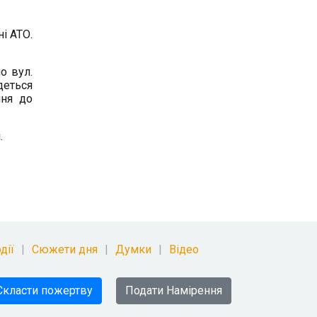
і АТО.
о вул.
деться
ння до
.
дії
Сюжети дня
Думки
Відео
Скласти пожертву
Подати Намірення