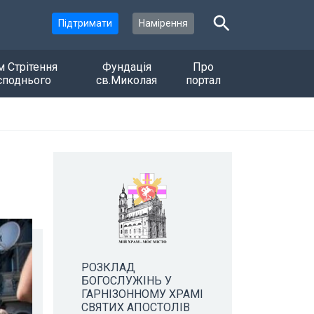
Підтримати
Намірення
м Стрітення
Фундація
Про
споднього
св.Миколая
портал
РОЗКЛАД
БОГОСЛУЖІНЬ У
ГАРНІЗОННОМУ ХРАМІ
СВЯТИХ АПОСТОЛІВ