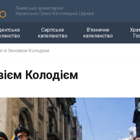
Львівська архиєпархія
Українська Греко-Католицька Церква
дентське
Сирітське
В’язничне
Хра
еланство
капеланство
капеланство
Го
 із Зеновієм Колодієм
вієм Колодієм