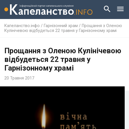
Капеланство.інфо
/
Гарнізонний храм
/
Прощання з Оленою
Кулінічевою відбудеться 22 травня у Гарнізонному храмі
Прощання з Оленою Кулінічевою
відбудеться 22 травня у
Гарнізонному храмі
20 Травня 2017