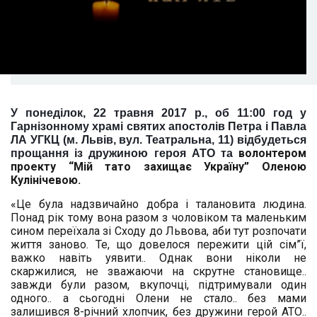
У понеділок, 22 травня 2017 р., об 11:00 год у
Гарнізонному храмі святих апостолів Петра і Павла
ЛА УГКЦ (м. Львів, вул. Театральна, 11) відбудеться
волонтером
прощання із дружиною героя АТО та
проекту “Мій тато захищає Україну” Оленою
Кулінічевою.
«Це була надзвичайно добра і талановита людина.
Понад рік тому вона разом з чоловіком та маленьким
сином переїхала зі Сходу до Львова, аби тут розпочати
життя заново. Те, що довелося пережити цій сім”ї,
важко навіть уявити.. Однак вони ніколи не
скаржилися, не зважаючи на скрутне становище..
завжди були разом, вкупочці, підтримували один
одного.. а сьогодні Олени не стало.. без мами
залишився 8-річний хлопчик, без дружини герой АТО..