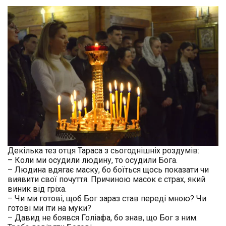
Декілька тез отця Тараса з сьогоднішніх роздумів:
– Коли ми осудили людину, то осудили Бога.
– Людина вдягає маску, бо боїться щось показати чи
виявити свої почуття. Причиною масок є страх, який
виник від гріха.
– Чи ми готові, щоб Бог зараз став переді мною? Чи
готові ми іти на муки?
– Давид не боявся Голіафа, бо знав, що Бог з ним.