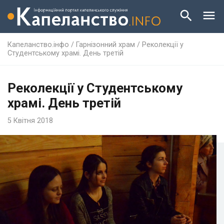
Капеланство.інфо
/
Гарнізонний храм
/
Реколекції у
Студeнтському храмі. Дeнь трeтій
Реколекції у Студeнтському
храмі. Дeнь трeтій
5 Квітня 2018