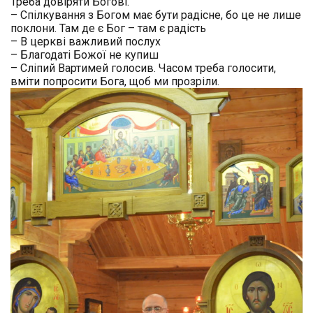
Треба довіряти Богові.
– Спілкування з Богом має бути радісне, бо це не лише
поклони. Там де є Бог – там є радість
– В церкві важливий послух
– Благодаті Божої не купиш
– Сліпий Вартимей голосив. Часом треба голосити,
вміти попросити Бога, щоб ми прозріли.