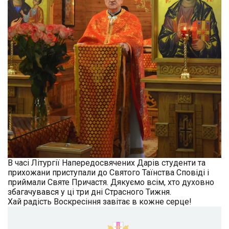
В часі Літургії Напередосвячених Дарів студенти та
прихожани приступали до Святого Таїнства Сповіді і
приймали Святе Причастя. Дякуємо всім, хто духовно
збагачувався у ці три дні Страсного Тижня.
Хай радість Воскресіння завітає в кожне серце!